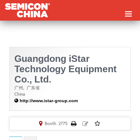
Toggl
naviga
Guangdong iStar
Technology Equipment
Co., Ltd.
广州,
广东省
China
http://www.istar-group.com
Booth: 2775