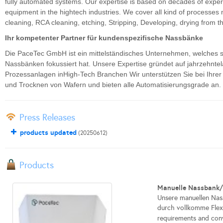
fully automated systems. Our expertise is based on decades of expe
equipment in the hightech industries. We cover all kind of processe
cleaning, RCA cleaning, etching, Stripping, Developing, drying from
Ihr kompetenter Partner für kundenspezifische Nassbänke
Die PaceTec GmbH ist ein mittelständisches Unternehmen, welches s
Nassbänken fokussiert hat. Unsere Expertise gründet auf jahrzehn
Prozessanlagen inHigh-Tech Branchen Wir unterstützen Sie bei Ihrer
und Trocknen von Wafern und bieten alle Automatisierungsgrade an.
Press Releases
products updated
(20250612)
Products
Manuelle Nassbank
Unsere manuellen Nas
durch vollkomme Flexi
requirements and convin