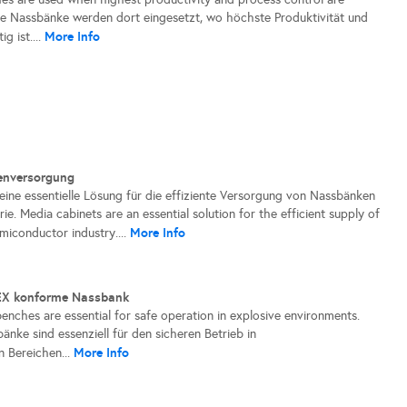
te Nassbänke werden dort eingesetzt, wo höchste Produktivität und
More Info
g ist....
enversorgung
eine essentielle Lösung für die effiziente Versorgung von Nassbänken
rie. Media cabinets are an essential solution for the efficient supply of
More Info
miconductor industry....
EX konforme Nassbank
nches are essential for safe operation in explosive environments.
ke sind essenziell für den sicheren Betrieb in
More Info
 Bereichen...