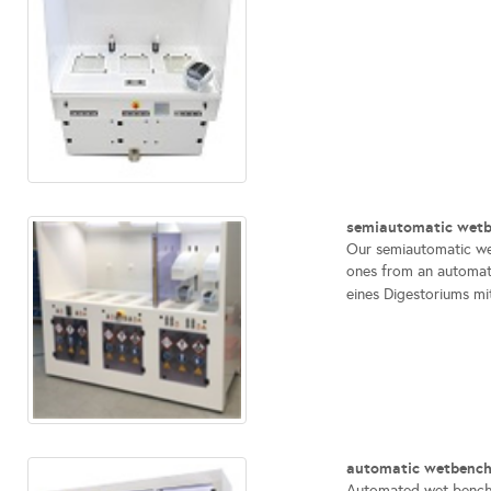
semiautomatic wetb
Our semiautomatic we
ones from an automat
eines Digestoriums mi
automatic wetbench
Automated wet benche