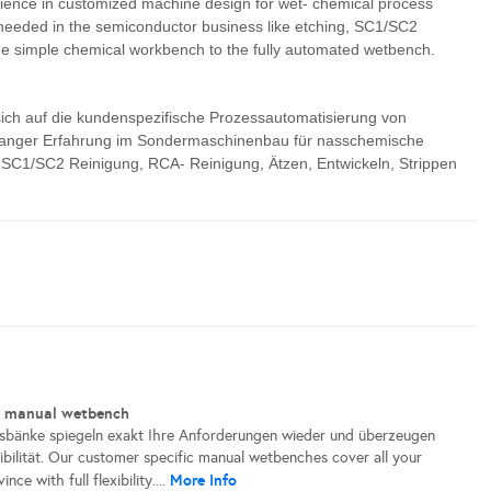
rience in customized machine design for wet- chemical process
s needed in the semiconductor business like etching, SC1/SC2
 the simple chemical workbench to the fully automated wetbench.
ich auf die kundenspezifische Prozessautomatisierung von
telanger Erfahrung im Sondermaschinenbau für nasschemische
 SC1/SC2 Reinigung, RCA- Reinigung, Ätzen, Entwickeln, Strippen
/ manual wetbench
sbänke spiegeln exakt Ihre Anforderungen wieder und überzeugen
bilität. Our customer specific manual wetbenches cover all your
More Info
ce with full flexibility....