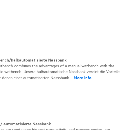
ench/halbautomatisierte Nassbank
tbench combines the advantages of a manual wetbench with the
ic wetbench. Unsere halbautomatische Nassbank vereint die Vorteile
More Info
t denen einer automatiserten Nasssbank....
/ automatisierte Nassbank
s are used when highest productivity and process control are