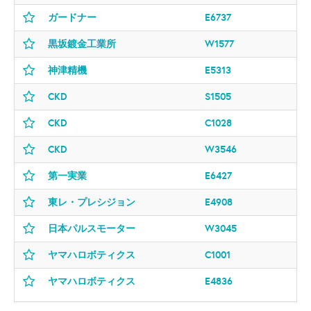
ガードナー
E6737
黒坂鍍金工業所
W1577
神津精機
E5313
CKD
S1505
CKD
C1028
CKD
W3546
第一実業
E6427
東レ・プレシジョン
E4908
日本パルスモーター
W3045
ヤマハロボティクス
C1001
ヤマハロボティクス
E4836