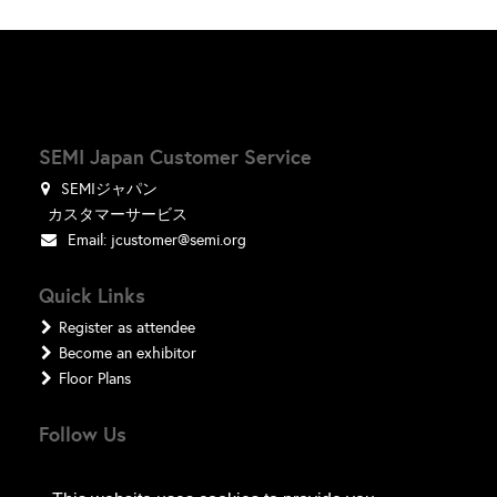
SEMI Japan Customer Service
SEMIジャパン
カスタマーサービス
Email:
jcustomer@semi.org
Quick Links
Register as attendee
Become an exhibitor
Floor Plans
Follow Us