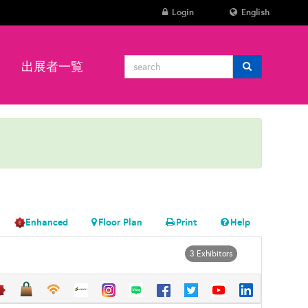
Login
English
ン
出展者一覧
Enhanced
Floor Plan
Print
Help
3 Exhibitors