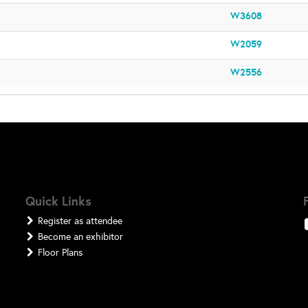
W3608
W2059
W2556
Quick Links
Register as attendee
Become an exhibitor
Floor Plans