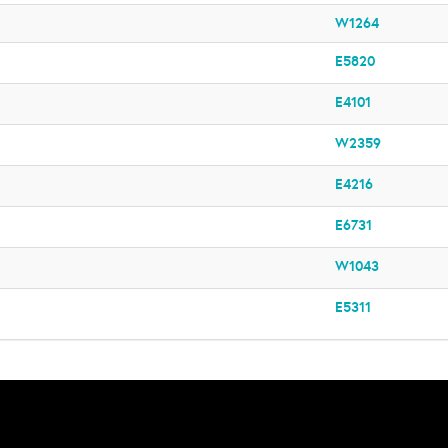
W1264
E5820
E4101
W2359
E4216
E6731
W1043
E5311