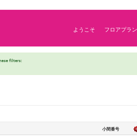
ようこそ
フロアプラ
ese filters:
小間番号