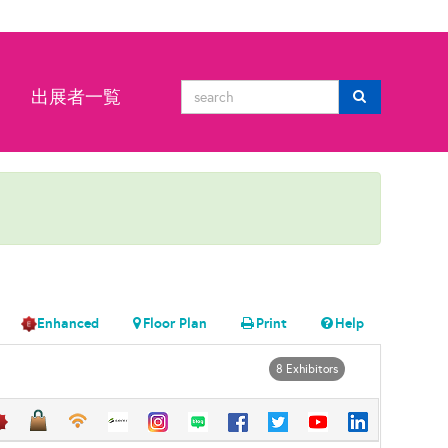
ン
出展者一覧
Enhanced
Floor Plan
Print
Help
8 Exhibitors