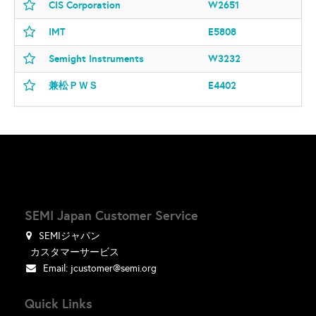
CIS Corporation
W2651
IMT
E5808
Semight Instruments
W3232
兼松ＰＷＳ
E4402
SEMI Japan Customer Service
SEMIジャパン
カスタマーサービス
Email:
jcustomer@semi.org
Quick Links