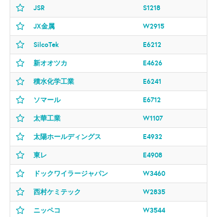
JSR
S1218
JX金属
W2915
SilcoTek
E6212
新オオツカ
E4626
積水化学工業
E6241
ソマール
E6712
太華工業
W1107
太陽ホールディングス
E4932
東レ
E4908
ドックワイラージャパン
W3460
西村ケミテック
W2835
ニッペコ
W3544