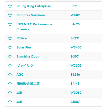
Chung King Enterprise
E5213
Comptek Solutions
W1401
INVENTEC Performance
E4625
Chemical
Millice
E6231
Solar Plus
W3405
Sunshine Duqm
E6801
ヴァイサラ
W2602
AGC
E6246
加藤軽金属工業
E4141
JSR
W3062
JSR
C1007