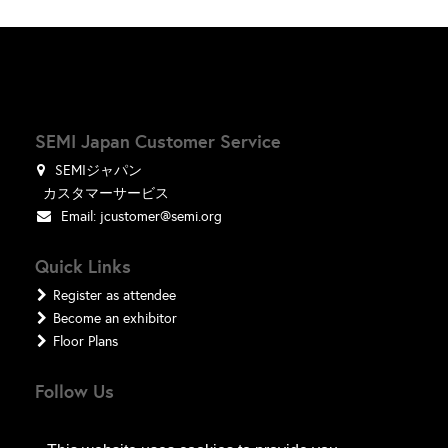
SEMI Japan Customer Service
SEMIジャパン
カスタマーサービス
Email:
jcustomer@semi.org
Quick Links
Register as attendee
Become an exhibitor
Floor Plans
Follow Us