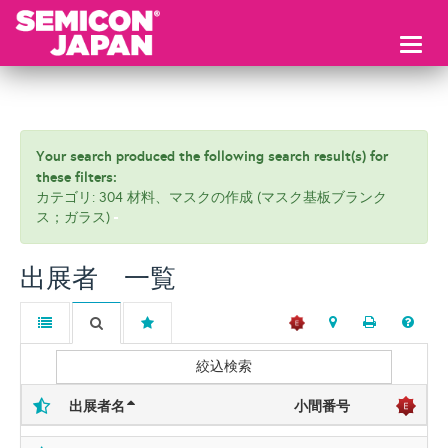
Toggl
naviga
Your search produced the following search result(s) for
these filters:
カテゴリ: 304 材料、マスクの作成 (マスク基板ブランク
ス；ガラス)
出展者 一覧
絞込検索
出展者名
小間番号