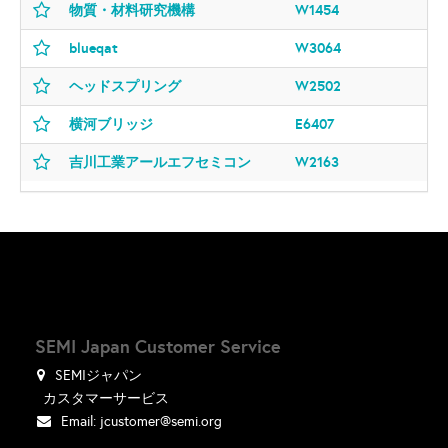
物質・材料研究機構
W1454
blueqat
W3064
ヘッドスプリング
W2502
横河ブリッジ
E6407
吉川工業アールエフセミコン
W2163
SEMI Japan Customer Service
SEMIジャパン
カスタマーサービス
Email:
jcustomer@semi.org