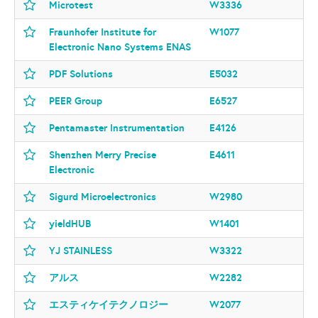
Microtest
W3336
Fraunhofer Institute for
W1077
Electronic Nano Systems ENAS
PDF Solutions
E5032
PEER Group
E6527
Pentamaster Instrumentation
E4126
Shenzhen Merry Precise
E4611
Electronic
Sigurd Microelectronics
W2980
yieldHUB
W1401
YJ STAINLESS
W3322
アルス
W2282
エスティケイテクノロジー
W2077