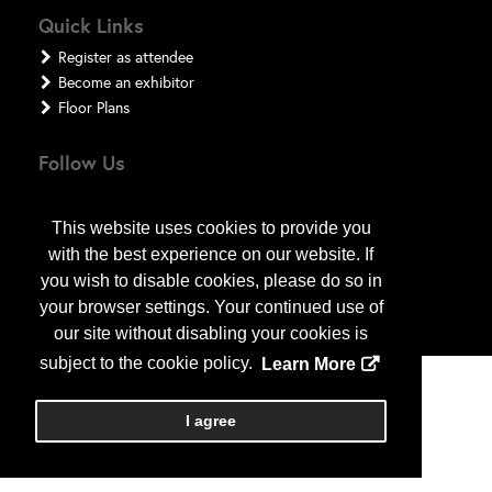
Quick Links
Register as attendee
Become an exhibitor
Floor Plans
Follow Us
This website uses cookies to provide you
with the best experience on our website. If
you wish to disable cookies, please do so in
your browser settings. Your continued use of
our site without disabling your cookies is
subject to the cookie policy.
Learn More
Copyright
2026
, a2z, Inc. All rights reserved.
I agree