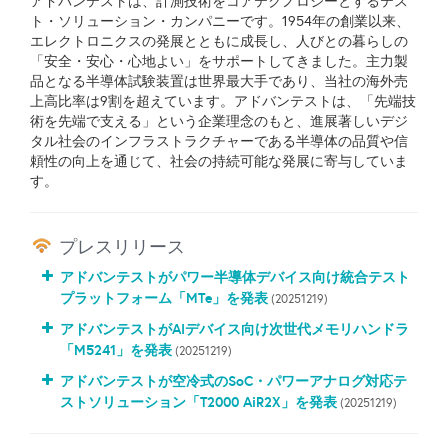
アドバンテストは、計測技術をコアテクノロジーとするテス
ト・ソリューション・カンパニーです。1954年の創業以来、
エレクトロニクスの発展とともに成長し、人びとの暮らしの
「安全・安心・心地よい」をサポートしてきました。主力製
品となる半導体試験装置は世界最大手であり、当社の海外売
上高比率は9割を超えています。アドバンテストは、「先端技
術を先端で支える」という企業理念のもと、進展著しいデジ
タル社会のインフラストラクチャーである半導体の品質や信
頼性の向上を通じて、社会の持続可能な発展に寄与していま
す。
プレスリリース
アドバンテストがパワー半導体デバイス向け統合テスト
プラットフォーム「MTe」を発表
(20251219)
アドバンテストがAIデバイス向け次世代メモリハンドラ
「M5241」を発表
(20251219)
アドバンテストが空冷式のSoC・パワーアナログ対応テ
ストソリューション「T2000 AiR2X」を発表
(20251219)