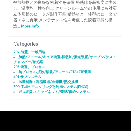
被加熱物との良好な密着性を確保 発熱線を高密度に実装
し、温度均一性を向上 クリーンルームでの使用にも対応
立体形状のヒータが製作可能 断熱材と一体型のヒータで
省エネに貢献 メンテナンス性を考慮した脱着可能な構
More Info
造...
Categories
202 装置、一般用途
加熱/アニール/キュア装置-拡散炉/搬送装置/オーブン/テスト
チャンバー/熱処理
207 装置、プロセス
熱プロセス-拡散/酸化/アニール/RTA/RTP装置
401 サブシステム
温度制御；再循環器/冷却機/熱交換機
500 工場のモニタリングと制御システム(FMCS)
ガス取扱い-キャビネット/管理/供給システム