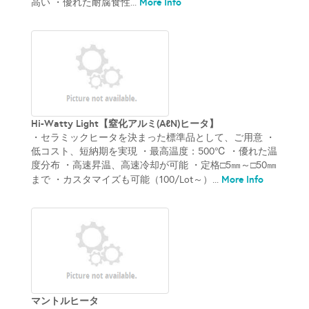
More Info
高い ・優れた耐腐食性...
Hi-Watty Light【窒化アルミ(AℓN)ヒータ】
・セラミックヒータを決まった標準品として、ご用意 ・
低コスト、短納期を実現 ・最高温度：500℃ ・優れた温
度分布 ・高速昇温、高速冷却が可能 ・定格□5㎜～□50㎜
More Info
まで ・カスタマイズも可能（100/Lot～）...
マントルヒータ