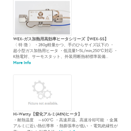
WEX-ガス加熱用高効率ヒータシリーズ【WEX-SS】
〈 特 徴 〉 ・280g軽量かつ、手のひらサイズ以下の ・
超小型ガス加熱用ヒータ ・低流量1~5L/min,250℃対応 ・
K熱電対、サーモスタット、外装用断熱材標準装備...
More Info
Hi-Watty【窒化アルミ(AℓN)ヒータ】
・耐熱温度 ～600℃ ・高速昇温、高速冷却可能 ・金属
アルミに近い熱伝導率 ・熱膨張率が低い ・電気絶縁性が