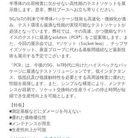
半導体の出荷検査に欠かせない高性能のテストソケットを展
示致します。是非、弊社ブースへお立ち寄りください。
5G/IoTの到来で半導体パッケージ技術も高速化・微細化が進
み、テスト環境も最適な性能の実現可能なテストソケットが
必須となっています。弊社では、その高速、かつ微細なデバ
イスのテストに最適なsolution（PCR®）をご提案致します。ま
た、今回の展示会では、Vソケット（Socket-less）、チップサ
イズソケット、垂直プローブに代わる基板間接続など最新技
術も展示する予定でございます。
『PCR』は、今後の5G、IoT時代に向けたハイスペックなパッ
ケージに最適なテストソリューションです。低インダクタン
ス、低抵抗及び低接触特性を必要とする高周波検査に優れた
性能を発揮します。また、シンプルな構造により、メンテナ
ンスが容易で、ソケット交換時の生産ラインの停止時間が短
縮でき生産性向上を可能とします。
【特長】
■測定基板などにダメージを与えない
■優れた価格優位性
■メンテナンスが用意
■生産性向上が可能