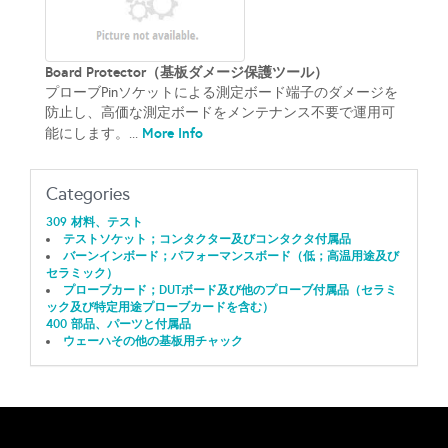
Board Protector（基板ダメージ保護ツール）
プローブPinソケットによる測定ボード端子のダメージを
防止し、高価な測定ボードをメンテナンス不要で運用可
More Info
能にします。...
Categories
309 材料、テスト
テストソケット；コンタクター及びコンタクタ付属品
バーンインボード；パフォーマンスボード（低；高温用途及び
セラミック）
プローブカード；DUTボード及び他のプローブ付属品（セラミ
ック及び特定用途プローブカードを含む）
400 部品、パーツと付属品
ウェーハその他の基板用チャック