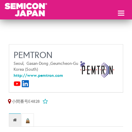
Toggl
naviga
PEMTRON
Seoul,
Gasan-Dong ,Geumcheon-Gu
Korea (South)
http://www.pemtron.com
小間番号E4828