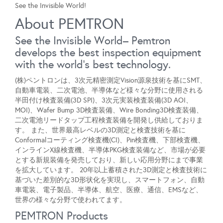
See the Invisible World!
About PEMTRON
See the Invisible World– Pemtron
develops the best inspection equipment
with the world's best technology.
(株)ペントロンは、3次元精密測定Vision源泉技術を基にSMT、
自動車電装、二次電池、半導体など様々な分野に使用される
半田付け検査装備(3D SPI)、3次元実装検査装備(3D AOI、
MOI)、Wafer Bump 3D検査装備、Wire Bonding3D検査装備、
二次電池リードタップ工程検査装備を開発し供給しておりま
す。 また、世界最高レベルの3D測定と検査技術を基に
Conformalコーティング検査機(CI)、Pin検査機、下部検査機、
インラインX線検査機、半導体PKG検査装備など、市場が必要
とする新規装備を発売しており、新しい応用分野にまで事業
を拡大しています。 20年以上蓄積された3D測定と検査技術に
基づいた差別的な3D形状化を実現し、スマートフォン、自動
車電装、電子製品、半導体、航空、医療、通信、EMSなど、
世界の様々な分野で使われてます。
PEMTRON Products