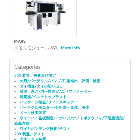
MARS
More Info
メモリモジュール AVI...
Categories
203 装置、検査及び測定
欠陥/パーテクル/バンプ/汚染検出、評価、検査
ダイ検査/ダイの切り出し
膜厚：厚さ/均一性測定/エリプソメーター
測定器/ベンチトップテスト
パッケージ検査/リードスキャナー
パーテクルモニター/分析器－気体、液体
メッキ検査装置
ウェーハ：基板測定/トポロジ/ナノトポグラフィ/平坦度測定/
結晶方位
ワイヤボンデング検査/テスト
208 装置、テスト
光学テスト装置