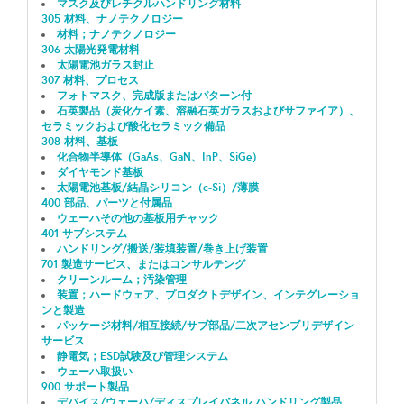
マスク及びレチクルハンドリング材料
305 材料、ナノテクノロジー
材料；ナノテクノロジー
306 太陽光発電材料
太陽電池ガラス封止
307 材料、プロセス
フォトマスク、完成版またはパターン付
石英製品（炭化ケイ素、溶融石英ガラスおよびサファイア）、
セラミックおよび酸化セラミック備品
308 材料、基板
化合物半導体（GaAs、GaN、InP、SiGe）
ダイヤモンド基板
太陽電池基板/結晶シリコン（c-Si）/薄膜
400 部品、パーツと付属品
ウェーハその他の基板用チャック
401 サブシステム
ハンドリング/搬送/装填装置/巻き上げ装置
701 製造サービス、またはコンサルテング
クリーンルーム；汚染管理
装置；ハードウェア、プロダクトデザイン、インテグレーショ
ンと製造
パッケージ材料/相互接続/サブ部品/二次アセンブリデザイン
サービス
静電気；ESD試験及び管理システム
ウェーハ取扱い
900 サポート製品
デバイス/ウェーハ/ディスプレイパネル ハンドリング製品