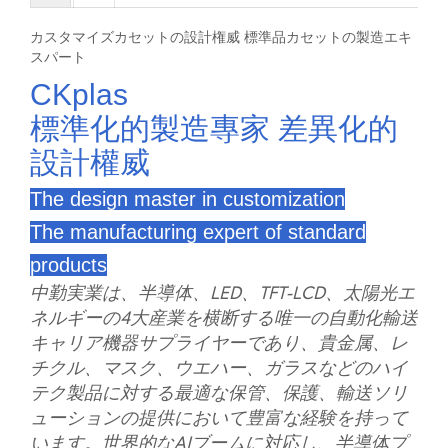
カスタマイズカセットの設計権威 標準品カセットの製造エキ
スパート
CKplas
標準化的製造專家 差異化的
設計權威
The design master in customization
The manufacturing expert of standard
products
中勤実業は、半導体、LED、TFT-LCD、太陽光エ
ネルギーの4大産業を横断する唯一の自動化輸送
キャリア機器サプライヤーであり、貴金属、レ
チクル、マスク、ウエハー、ガラスなどのハイ
テク製品に対する最適な保管、保護、輸送ソリ
ューションの提供において豊富な経験を持って
います。世界的なAIブームに対応し、半導体プ