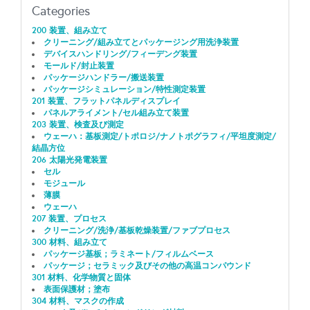
Categories
200 装置、組み立て
クリーニング/組み立てとパッケージング用洗浄装置
デバイスハンドリング/フィーデング装置
モールド/封止装置
パッケージハンドラー/搬送装置
パッケージシミュレーション/特性測定装置
201 装置、フラットパネルディスプレイ
パネルアライメント/セル組み立て装置
203 装置、検査及び測定
ウェーハ：基板測定/トポロジ/ナノトポグラフィ/平坦度測定/
結晶方位
206 太陽光発電装置
セル
モジュール
薄膜
ウェーハ
207 装置、プロセス
クリーニング/洗浄/基板乾燥装置/ファブプロセス
300 材料、組み立て
パッケージ基板；ラミネート/フィルムベース
パッケージ；セラミック及びその他の高温コンパウンド
301 材料、化学物質と固体
表面保護材；塗布
304 材料、マスクの作成