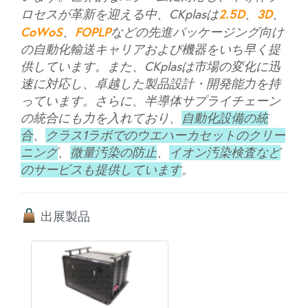
2.5D
3D
ロセスが革新を迎える中、CKplasは
、
、
CoWoS
FOPLP
、
などの先進パッケージング向け
の自動化輸送キャリアおよび機器をいち早く提
供しています。また、CKplasは市場の変化に迅
速に対応し、卓越した製品設計・開発能力を持
っています。さらに、半導体サプライチェーン
の統合にも力を入れており、
自動化設備の統
合
、
クラス1ラボでのウエハーカセットのクリー
ニング
、
微量汚染の防止
、
イオン汚染検査など
のサービスも提供しています
。
出展製品