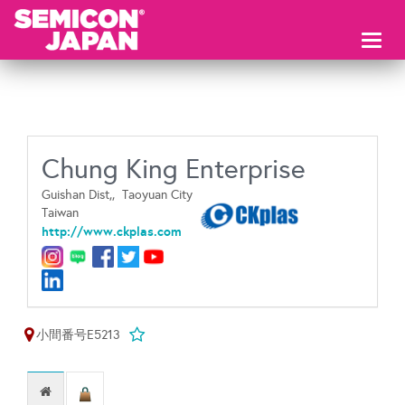
Toggl
naviga
Chung King Enterprise
Guishan Dist,,
Taoyuan City
Taiwan
http://www.ckplas.com
小間番号E5213