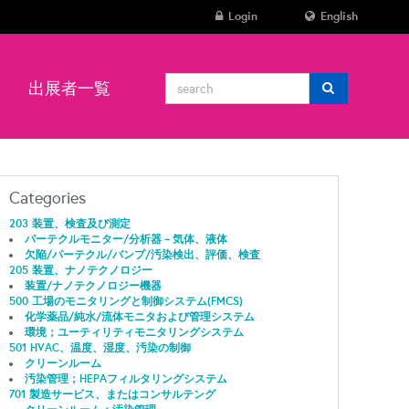
Login
English
ン
出展者一覧
Categories
203 装置、検査及び測定
パーテクルモニター/分析器－気体、液体
欠陥/パーテクル/バンプ/汚染検出、評価、検査
205 装置、ナノテクノロジー
装置/ナノテクノロジー機器
500 工場のモニタリングと制御システム(FMCS)
化学薬品/純水/流体モニタおよび管理システム
環境；ユーティリティモニタリングシステム
501 HVAC、温度、湿度、汚染の制御
クリーンルーム
汚染管理；HEPAフィルタリングシステム
701 製造サービス、またはコンサルテング