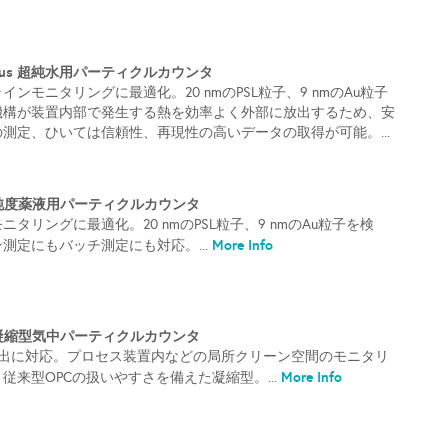
 20 Plus 超純水用パーティクルカウンタ
ンモニタリングに最適化。20 nmのPSL粒子、9 nmのAu粒子
機構が装置内部で発生する熱を効率よく外部に放出するため、安
測定、ひいては信頼性、再現性の高いデータの取得が可能。...
 高純度薬液用パーティクルカウンタ
タリングに最適化。20 nmのPSL粒子、9 nmのAu粒子を検
More Info
測定にもバッチ測定にも対応。...
 10 凝縮型気中パーティクルカウンタ
の検出に対応。プロセス装置内などの局所クリーン空間のモニタリ
More Info
従来型OPCの扱いやすさを備えた凝縮型。...