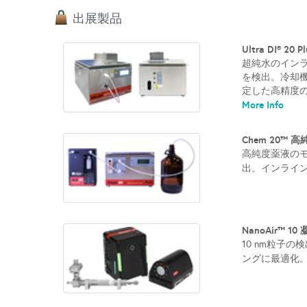
出展製品
Ultra DI®
超純水のインライ
を検出。冷却
定した高精度の
More Info
Chem 20™
高純度薬液のモニ
出。インライン
NanoAir™
10 nm粒子
ングに最適化。