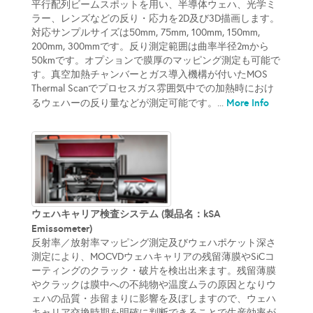
平行配列ビームスポットを用い、半導体ウェハ、光学ミ
ラー、レンズなどの反り・応力を2D及び3D描画します。
対応サンプルサイズは50mm, 75mm, 100mm, 150mm,
200mm, 300mmです。反り測定範囲は曲率半径2mから
50kmです。オプションで膜厚のマッピング測定も可能で
す。真空加熱チャンバーとガス導入機構が付いたMOS
Thermal Scanでプロセスガス雰囲気中での加熱時におけ
More Info
るウェハーの反り量などが測定可能です。...
ウェハキャリア検査システム (製品名：kSA
Emissometer)
反射率／放射率マッピング測定及びウェハポケット深さ
測定により、MOCVDウェハキャリアの残留薄膜やSiCコ
ーティングのクラック・破片を検出出来ます。残留薄膜
やクラックは膜中への不純物や温度ムラの原因となりウ
ェハの品質・歩留まりに影響を及ぼしますので、ウェハ
キャリア交換時期を明確に判断できることで生産効率が