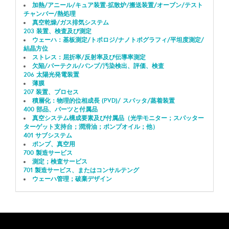
加熱/アニール/キュア装置-拡散炉/搬送装置/オーブン/テスト
チャンバー/熱処理
真空乾燥/ガス排気システム
203 装置、検査及び測定
ウェーハ：基板測定/トポロジ/ナノトポグラフィ/平坦度測定/
結晶方位
ストレス：屈折率/反射率及び伝導率測定
欠陥/パーテクル/バンプ/汚染検出、評価、検査
206 太陽光発電装置
薄膜
207 装置、プロセス
積層化：物理的位相成長 (PVD)/ スパッタ/蒸着装置
400 部品、パーツと付属品
真空システム構成要素及び付属品（光学モニター；スパッター
ターゲット支持台；潤滑油；ポンプオイル；他）
401 サブシステム
ポンプ、真空用
700 製造サービス
測定；検査サービス
701 製造サービス、またはコンサルテング
ウェーハ管理；破棄デザイン