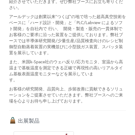
紹介させていただきます。ぜひ弊社ブースにお立ち寄りくだ
さい。
アールデックは創業以来”つくば”の地で培った超高真空技術を
ベースに「ハード設計・開発」と「PLC/Labview によるソフ
ト開発」を自社内で 行い、 開発・製造・販売の一貫体制で
お客様のご要求に沿った装置をご提供しております。弊社ブ
ースでは半導体研究開発/少量生産/品質検査向けのレシピ制
御型自動蒸着装置の実機並びに小型脱ガス装置、スパッタ装
置を展示しています。
また、米国k-Space社のウェハ反り/応力モニタ、室温から高
温まで基板温度を測定できる正確で再現性の高いリアルタイ
ム基板表面温度モニターなどを展示していま
お客様の研究開発、品質向上、歩留改善に貢献できるソリュ
ーションをご提案させていただきます。弊社ブースへのご来
場を心よりお待ち申し上げております。
出展製品