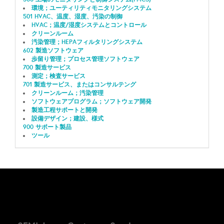
環境；ユーティリティモニタリングシステム
501 HVAC、温度、湿度、汚染の制御
HVAC；温度/湿度システムとコントロール
クリーンルーム
汚染管理；HEPAフィルタリングシステム
602 製造ソフトウェア
歩留り管理；プロセス管理ソフトウェア
700 製造サービス
測定；検査サービス
701 製造サービス、またはコンサルテング
クリーンルーム；汚染管理
ソフトウェアプログラム；ソフトウェア開発
製造工程サポートと開発
設備デザイン；建設、様式
900 サポート製品
ツール