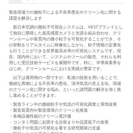
製造現場での微粒子による不良率悪化やクリーン化に関する
課題を解決します
新日本空調の微粒子可視化システムは、ViESTブランドとし
て独自に開発した超高感度カメラと光源を組み合わせ、クリ
ーンルームや装置内の微小粒子を可視化することができ、そ
の挙動をリアルタイムに映像化しながら、粒子情報の定量化
も行うことができる世界最高水準の可視化システムです。現
在、国内外において、システムやツールの販売、それらを利
用した受託技術サービスを展開中です。特に、半導体業界を
はじめ、クリーンルームにおける実績が豊富です。
以下は適用例の一部ですが、私達の技術を用いることで、
微細な異物による不良率の悪化、清浄気流の見える化、現場
のクリーン化に関する悩み、といった諸問題の解決を強く推
し進めることができます。
・製造ライン中の微細粒子や気流の可視化調査と環境改善
・製造装置内や製造環境のクリーン化推進
・各種設備性能のクリーン度評価
・コンタミ問題に起因する歩留まりや品質低下の改善
・微粒子や気流の可視化を要する研究開発の支援