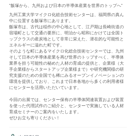
"飯塚から、九州および日本の半導体産業を世界のトップへ"
九州工業大学マイクロ化総合技術センターは、福岡県の真ん
中に位置する飯塚市にあります。
飯塚市は、古代は稲作の中心地として、江戸期は長崎街道の
宿場町として交通の要所に、明治から昭和にかけては全国ト
ップクラスの産炭地として非常に栄えた、潜在的な可能性と
エネルギーに溢れた町です。
そのような町にあるマイクロ化総合技術センターでは、九州
そして日本の半導体産業を再び世界のトップすべく、半導体
業界を担う可能性の秘めた人材の育成の提供と、企業様（大
手企業様からスタートアップ企業様まで）や研究機関様の研
究支援のための全国でも稀にみるオープンイノベーションの
環境を提供しており、これまで日本各地から多くの利用者様
にセンターを活用いただいています。
今回の出展では、センター保有の半導体関連装置および装置
を使った代理試作のご紹介と、センターで実施している人材
育成セミナーのご案内をいたします。
ぜひお立ち寄りください！