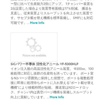
ー型に比べて生産能力2倍にアップ。 1チャンバー装置を
2台設置した場合より装置専有面積は17％削減。 搬送を
見直し、従来装置よりスループットを向上させた装置で
す。サセプタ載せ替え機構を標準装備し、SMIFにも対応
More Info
可能です。...
SiCパワー半導体 活性化アニール VF-5300HLP
イオン注入後の高温活性化アニール装置。 Φ200㎜、100
枚処理に対応し抜群の生産性を誇っています。 ボート室
をN2パージ雰囲気に保持した状態で、ボートを複数処理
後に即座に処理待ちボートに入れ替える“ボート載せ替え
機構”により移載時間が短縮。 搬送室はN2ロードロッ
ク、チャンバ内は真空パージ機構を装備しスループット
More Info
向上に貢献しています。...