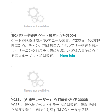
SiCパワー半導体 ゲート酸窒化 VF-5300H
ゲート絶縁膜形成用NOアニール装置。Φ200㎜、100枚処
理に対応。チャンバ内は独自のメタルフリー構造を採用
しクリーニング頻度を大幅に削減。お客様の量産に応え
More Info
る高スループット縦型装置。...
VCSEL（面発光レーザー） WET酸化炉 VF-3000B
VCSEL用酸化炉でベストセラーの縦型装置。低温で優れ
た温度制御性・再現性を有するLGOヒータを搭載、