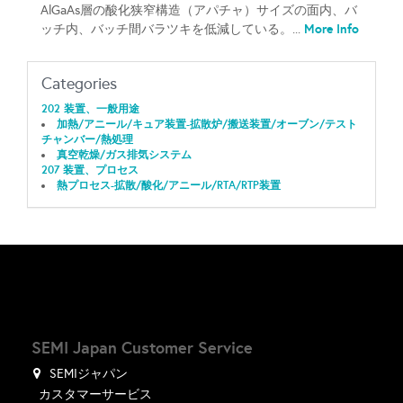
AlGaAs層の酸化狭窄構造（アパチャ）サイズの面内、バ
More Info
ッチ内、バッチ間バラツキを低減している。...
Categories
202 装置、一般用途
加熱/アニール/キュア装置-拡散炉/搬送装置/オーブン/テスト
チャンバー/熱処理
真空乾燥/ガス排気システム
207 装置、プロセス
熱プロセス-拡散/酸化/アニール/RTA/RTP装置
SEMI Japan Customer Service
SEMIジャパン
カスタマーサービス