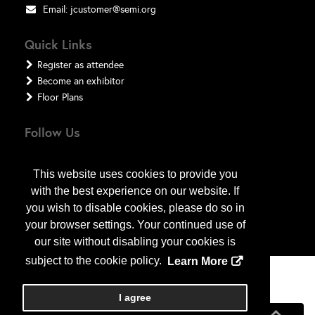
Email:
jcustomer@semi.org
Quick Links
Register as attendee
Become an exhibitor
Floor Plans
Follow Us
This website uses cookies to provide you
with the best experience on our website. If
you wish to disable cookies, please do so in
your browser settings. Your continued use of
our site without disabling your cookies is
subject to the cookie policy.
Learn More
Copyright
2026
, a2z, Inc. All rights reserved.
I agree