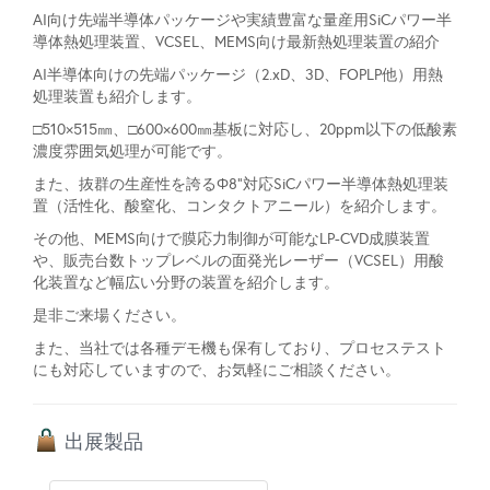
AI向け先端半導体パッケージや実績豊富な量産用SiCパワー半
導体熱処理装置、VCSEL、MEMS向け最新熱処理装置の紹介
AI半導体向けの先端パッケージ（2.xD、3D、FOPLP他）用熱
処理装置も紹介します。
□510×515㎜、□600×600㎜基板に対応し、20ppm以下の低酸素
濃度雰囲気処理が可能です。
また、抜群の生産性を誇るΦ8”対応SiCパワー半導体熱処理装
置（活性化、酸窒化、コンタクトアニール）を紹介します。
その他、MEMS向けで膜応力制御が可能なLP-CVD成膜装置
や、販売台数トップレベルの面発光レーザー（VCSEL）用酸
化装置など幅広い分野の装置を紹介します。
是非ご来場ください。
また、当社では各種デモ機も保有しており、プロセステスト
にも対応していますので、お気軽にご相談ください。
出展製品