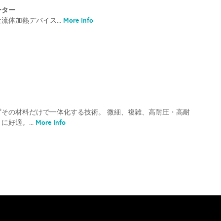
ーター
More Info
流体加熱デバイス...
ずその材料だけで一体化する技術。 微細、複雑、高耐圧・高耐
More Info
好適。...