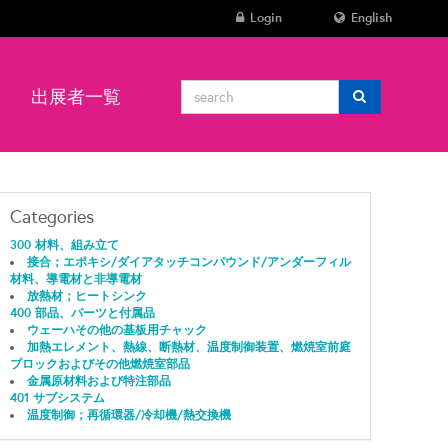
Login
English
ン
出展者一覧
Categories
300 材料、組み立て
接合；エポキシ/ダイアタッチコンパウンド/アンダーフィル
材料、導電材と非導電材
放熱材；ヒートシンク
400 部品、パーツと付属品
ウェーハその他の基板用チャック
加熱エレメント、熱線、断熱材、温度制御装置、燃焼室前庭
ブロックおよびその他燃焼室部品
金属原材料および特注部品
401 サブシステム
温度制御；再循環器/冷却機/熱交換機