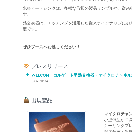
水冷ヒートシンクは、
多様な形状の
製品サンプル
や、
従来
す。
熱交換器は、エッチングを活用した従来ラインナップに加
定です。
ぜひブースへお越しください！
プレスリリース
WELCON コルゲート型熱交換器・マイクロチャネル水冷
(20251116)
出展製品
マイクロチャン
小型薄型かつ
クーリングプ
温度分布・温度