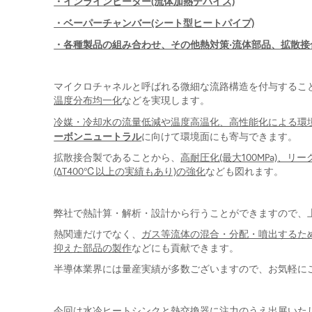
・インラインヒーター(流体加熱デバイス)
・ベーパーチャンバー(シート型ヒートパイプ)
・各種製品の組み合わせ、その他熱対策‧流体部品、拡散
マイクロチャネルと呼ばれる微細な流路構造を付与するこ
温度分布均一化
などを実現します。
冷媒・冷却水の流量低減や温度高温化、高性能化による環境
ーボンニュートラル
に向けて環境面にも寄与できます。
拡散接合製であることから、
高耐圧化(最大100MPa)、
(ΔT400℃以上の実績もあり)の強化
なども図れます。
弊社で熱計算・解析・設計から行うことができますので、
熱関連だけでなく、
ガス等流体の混合・分配・噴出するた
抑えた部品の製作
などにも貢献できます。
半導体業界には量産実績が多数ございますので、お気軽に
今回は水冷ヒートシンクと熱交換器に注力のうえ出展いた