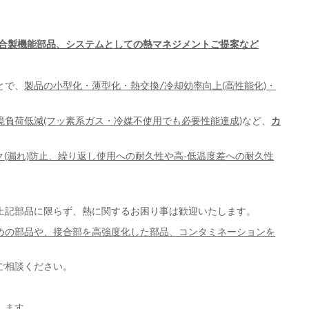
接合製機能部品、システムとしての熱マネジメントご提案など
とで、
製品の小型化・薄型化・熱交換/冷却効率向上(高性能化)・
カ
負荷低減(フッ素系ガス・冷媒不使用でも必要性能達成)
など、
リーク(漏れ)防止、繰り返し使用への耐久性や高-低温度差への耐久性
上記部品に限らず、熱に関するお困り事は歓迎いたします。
めの部品や、接合部を高強度化した部品、コンタミネーションを
ご相談ください。
します。