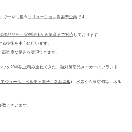
まで一挙に担う
ソリューション提案型企業
です。
、試作品開発・実機評価から量産まで対応
しております。
する技術を中心に行います。
・高強度な構造を実現できます。
ウを20年以上積み重ねてきた、
熱対策部品メーカーのブランド
ワーモジュール、ペルチェ素子、各種基板)
、水素や冷凍空調等エネル
多数ございます。
)