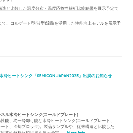
構造と比較した温度分布・温度応答性解析比較結果
を展示予定で
えて、
コルゲート型(波型)流路を活用した性能向上モデル
を展示予
ヒートシンク「SEMICON JAPAN2025」出展のお知らせ
ネル水冷ヒートシンク(コールドプレート)
高性能、均一冷却可能な水冷ヒートシンク(コールドプレート、
レート、冷却ブロック)。製品サンプルや、従来構造と比較した
More Info
応答性解析比較結果を展示予定。...