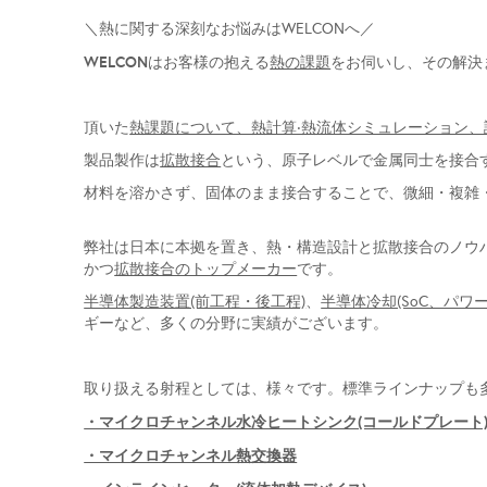
＼熱に関する深刻なお悩みはWELCONへ／
WELCON
はお客様の抱える
熱の課題
をお伺いし、その解決
頂いた
熱課題について、熱計算‧熱流体シミュレーション
製品製作は
拡散接合
という、原子レベルで金属同士を接合
材料を溶かさず、固体のまま接合することで、微細・複雑
弊社は日本に本拠を置き、熱・構造設計と拡散接合のノウハ
かつ
拡散接合のトップメーカー
です。
半導体製造装置(前工程・後工程)
、
半導体冷却(SoC、パ
ギーなど、多くの分野に実績がございます。
取り扱える射程としては、様々です。標準ラインナップも
・マイクロチャンネル水冷ヒートシンク(コールドプレート
・マイクロチャンネル熱交換器