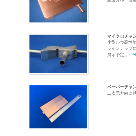
マイクロチャ
小型かつ高性
ラインナップに
Mo
展示予定。...
ベーパーチャ
二次元方向に熱