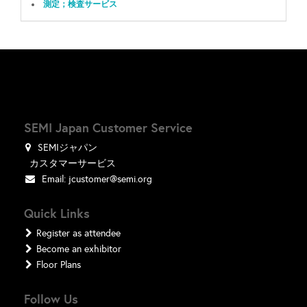
測定；検査サービス
SEMI Japan Customer Service
SEMIジャパン
カスタマーサービス
Email:
jcustomer@semi.org
Quick Links
Register as attendee
Become an exhibitor
Floor Plans
Follow Us