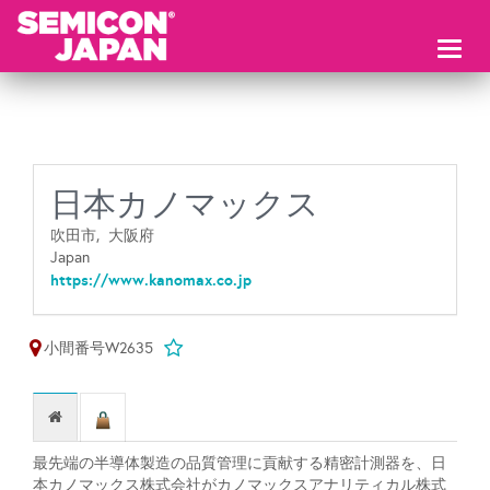
Toggl
naviga
日本カノマックス
吹田市,
大阪府
Japan
https://www.kanomax.co.jp
小間番号W2635
最先端の半導体製造の品質管理に貢献する精密計測器を、日
本カノマックス株式会社がカノマックスアナリティカル株式