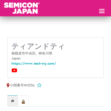
Toggl
naviga
ティアンドティ
相模原市中央区,
神奈川県
Japan
https://www.tech-try.com/
小間番号W2556