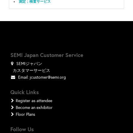
測定；検査サービス
SEMI Japan Customer Service
SEMIジャパン
カスタマーサービス
Email:
jcustomer@semi.org
Quick Links
Register as attendee
Become an exhibitor
Floor Plans
Follow Us