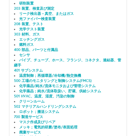
研削装置
203 装置、検査及び測定
リーク検出器－真空、またはガス
光ファイバー検査装置
208 装置、テスト
光学テスト装置
303 材料、ガス
エッチングガス
燃料ガス
400 部品、パーツと付属品
センサ
パイプ、チューブ、ホース、フランジ、コネクタ、連結器、管
継手
401 サブシステム
温度制御；再循環器/冷却機/熱交換機
500 工場のモニタリングと制御システム(FMCS)
化学薬品/純水/流体モニタおよび管理システム
化学薬品；純水/流体取扱い、貯蔵、供給システム
501 HVAC、温度、湿度、汚染の制御
クリーンルーム
502 マテリアルハンドリングシステム
ロボット；搬送システム
700 製造サービス
マスク作成及びリペア
メッキ；電気的研磨/塗布/表面処理
廃棄サービス