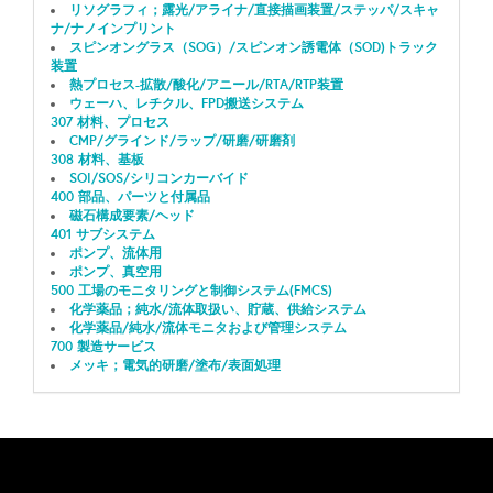
リソグラフィ；露光/アライナ/直接描画装置/ステッパ/スキャ
ナ/ナノインプリント
スピンオングラス（SOG）/スピンオン誘電体（SOD)トラック
装置
熱プロセス-拡散/酸化/アニール/RTA/RTP装置
ウェーハ、レチクル、FPD搬送システム
307 材料、プロセス
CMP/グラインド/ラップ/研磨/研磨剤
308 材料、基板
SOI/SOS/シリコンカーバイド
400 部品、パーツと付属品
磁石構成要素/ヘッド
401 サブシステム
ポンプ、流体用
ポンプ、真空用
500 工場のモニタリングと制御システム(FMCS)
化学薬品；純水/流体取扱い、貯蔵、供給システム
化学薬品/純水/流体モニタおよび管理システム
700 製造サービス
メッキ；電気的研磨/塗布/表面処理