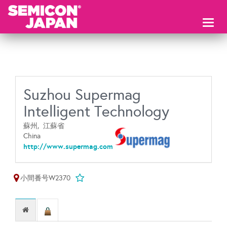
Toggl
naviga
Suzhou Supermag
Intelligent Technology
蘇州,
江蘇省
China
http://www.supermag.com
小間番号W2370