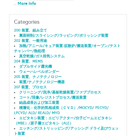
More Info
...
Categories
200 装置、組み立て
裏面研削/スライシング/ラッピング/ポリッシング装置
202 装置、一般用途
加熱/アニール/キュア装置-拡散炉/搬送装置/オーブン/テスト
チャンバー/熱処理
真空乾燥/ガス排気システム
204 装置、MEMS
ダブルサイド露光機
ウェーハレベルボンダー
205 装置、ナノテクノロジー
装置/ナノテクノロジー機器
207 装置、プロセス
クリーニング/洗浄/基板乾燥装置/ファブプロセス
コート/現像/レジストプロセス/搬送装置
結晶成長および加工装置
積層化：化学的気相成長（ＣＶＤ）/MOCVD/ PECVD/
LPCVD/ ALD/ REALD/ MVD
エピタキシ装置：エピリアクター/分子ビームエピタキシ
（MBE）/原子層エピタキシ（ALE）
エッチング/ストリッッピング/アッシング-ドライ及びウェッ
ト装置