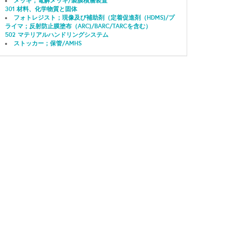
メッキ；電解メッキ/製膜積層装置
301 材料、化学物質と固体
フォトレジスト；現像及び補助剤（定着促進剤（HDMS)/プ
ライマ；反射防止膜塗布（ARC)/BARC/TARCを含む）
502 マテリアルハンドリングシステム
ストッカー；保管/AMHS