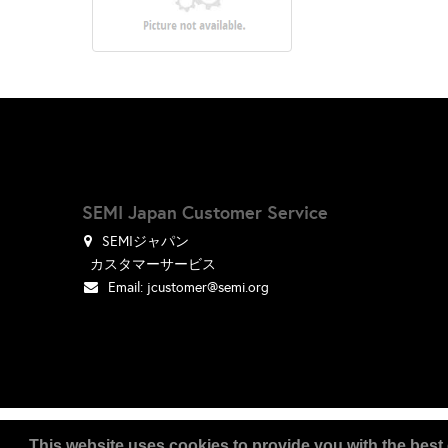
SEMI Japan Customer Service
SEMIジャパン
カスタマーサービス
Email:
jcustomer@semi.org
Copyright
2026
, a2z, Inc. All rights reserved.
This website uses cookies to provide you with the best 