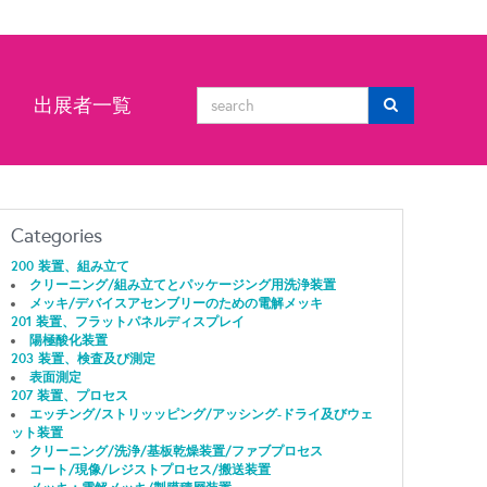
ン
出展者一覧
Categories
200 装置、組み立て
クリーニング/組み立てとパッケージング用洗浄装置
メッキ/デバイスアセンブリーのための電解メッキ
201 装置、フラットパネルディスプレイ
陽極酸化装置
203 装置、検査及び測定
表面測定
207 装置、プロセス
エッチング/ストリッッピング/アッシング-ドライ及びウェ
ット装置
クリーニング/洗浄/基板乾燥装置/ファブプロセス
コート/現像/レジストプロセス/搬送装置