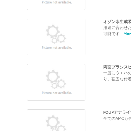
オゾン水生成
用途に合わせ
More
可能です...
両面ブラシス
一度にウエハ
り、強固な付着
FOUPアナラ
全てのAMCカ