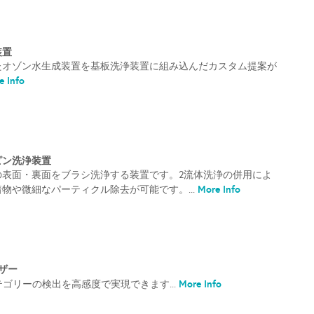
装置
たオゾン水生成装置を基板洗浄装置に組み込んだカスタム提案が
 Info
ピン洗浄装置
の表面・裏面をブラシ洗浄する装置です。2流体洗浄の併用によ
More Info
物や微細なパーティクル除去が可能です。...
イザー
More Info
テゴリーの検出を高感度で実現できます...