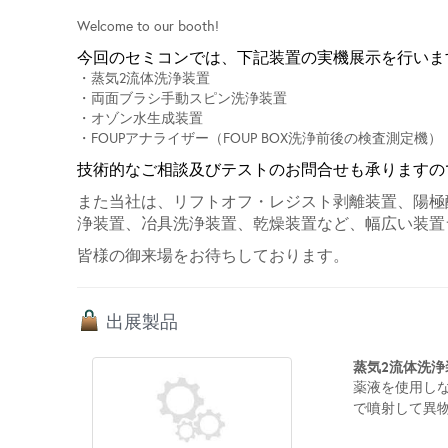
Welcome to our booth!
今回のセミコンでは、下記装置の実機展示を行いま
・蒸気2流体洗浄装置
・両面ブラシ手動スピン洗浄装置
・オゾン水生成装置
・FOUPアナライザー（FOUP BOX洗浄前後の検査測定機）
技術的なご相談及びテストのお問合せも承りますの
また当社は、リフトオフ・レジスト剥離装置、陽極
浄装置、冶具洗浄装置、乾燥装置など、幅広い装置
皆様の御来場をお待ちしております。
出展製品
蒸気2流体洗浄
薬液を使用しな
で噴射して異物