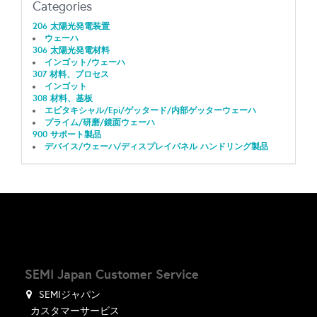
Categories
206 太陽光発電装置
ウェーハ
306 太陽光発電材料
インゴット/ウェーハ
307 材料、プロセス
インゴット
308 材料、基板
エピタキシャル/Epi/ゲッタード/内部ゲッターウェーハ
プライム/研磨/鏡面ウェーハ
900 サポート製品
デバイス/ウェーハ/ディスプレイパネル ハンドリング製品
SEMI Japan Customer Service
SEMIジャパン
カスタマーサービス