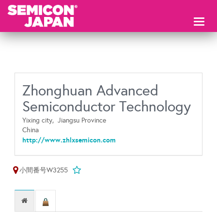
Toggl
naviga
Zhonghuan Advanced
Semiconductor Technology
Yixing city,
Jiangsu Province
China
http://www.zhlxsemicon.com
小間番号W3255