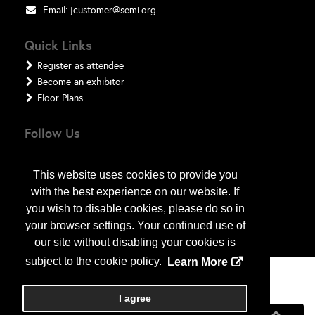
Email:
jcustomer@semi.org
Quick Links
Register as attendee
Become an exhibitor
Floor Plans
Follow Us
This website uses cookies to provide you
with the best experience on our website. If
you wish to disable cookies, please do so in
your browser settings. Your continued use of
our site without disabling your cookies is
subject to the cookie policy.
Learn More
Copyright
2026
, a2z, Inc. All rights reserved.
I agree