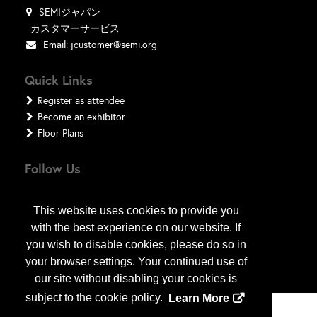
SEMIジャパン
カスタマーサービス
Email:
jcustomer@semi.org
Quick Links
Register as attendee
Become an exhibitor
Floor Plans
Follow Us
This website uses cookies to provide you
with the best experience on our website. If
you wish to disable cookies, please do so in
your browser settings. Your continued use of
our site without disabling your cookies is
subject to the cookie policy.
Learn More
Copyright
2026
, a2z, Inc. All rights reserved.