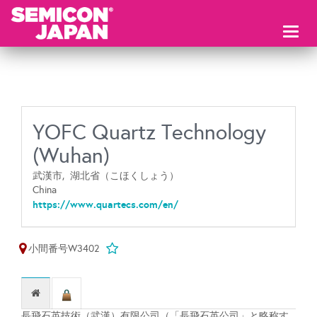
Toggl
naviga
YOFC Quartz Technology
(Wuhan)
武漢市,
湖北省（こほくしょう）
China
https://www.quartecs.com/en/
小間番号W3402
長飛石英技術（武漢）有限公司（「長飛石英公司」と略称す