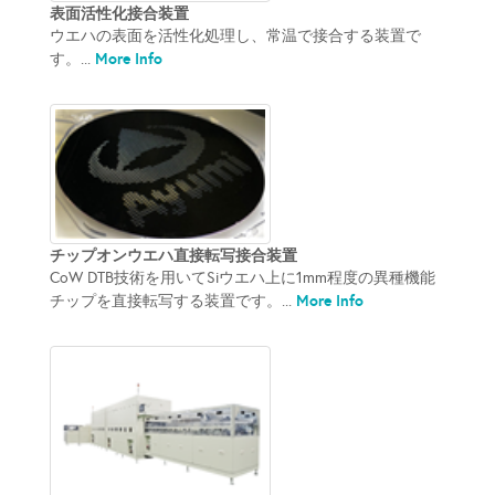
表面活性化接合装置
ウエハの表面を活性化処理し、常温で接合する装置で
More Info
す。...
チップオンウエハ直接転写接合装置
CoW DTB技術を用いてSiウエハ上に1mm程度の異種機能
More Info
チップを直接転写する装置です。...