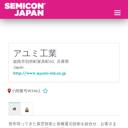
Toggl
naviga
アユミ工業
姫路市別所町家具町60,
兵庫県
Japan
http://www.ayumi-ind.co.jp
小間番号W3462
長年培ってきた真空技術と各種還元技術を組合せ、お客さま