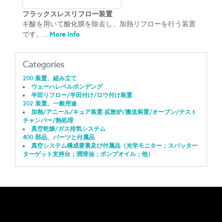
フラックスレスリフロー装置
ギ酸を用いて酸化膜を除去し、加熱リフローを行う装置
More Info
です。...
Categories
200 装置、組み立て
ウェーハレベルボンデング
半田リフロー/半田付け/ロウ付け装置
202 装置、一般用途
加熱/アニール/キュア装置-拡散炉/搬送装置/オーブン/テスト
チャンバー/熱処理
真空乾燥/ガス排気システム
400 部品、パーツと付属品
真空システム構成要素及び付属品（光学モニター；スパッター
ターゲット支持台；潤滑油；ポンプオイル；他）