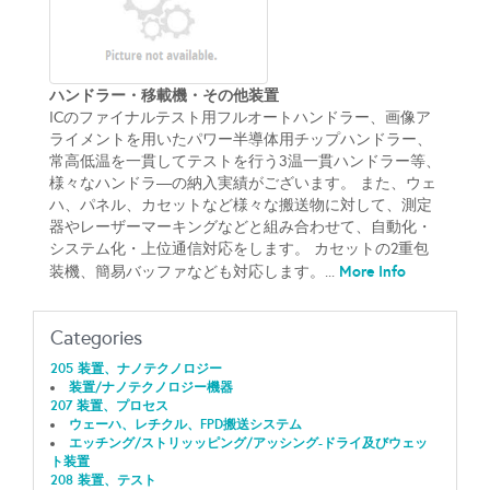
ハンドラー・移載機・その他装置
ICのファイナルテスト用フルオートハンドラー、画像ア
ライメントを用いたパワー半導体用チップハンドラー、
常高低温を一貫してテストを行う3温一貫ハンドラー等、
様々なハンドラ―の納入実績がございます。 また、ウェ
ハ、パネル、カセットなど様々な搬送物に対して、測定
器やレーザーマーキングなどと組み合わせて、自動化・
システム化・上位通信対応をします。 カセットの2重包
More Info
装機、簡易バッファなども対応します。...
Categories
205 装置、ナノテクノロジー
装置/ナノテクノロジー機器
207 装置、プロセス
ウェーハ、レチクル、FPD搬送システム
エッチング/ストリッッピング/アッシング-ドライ及びウェッ
ト装置
208 装置、テスト