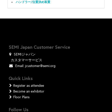
ハンドラー/位置決め装置
SEMI Japan Customer Service
SEMIジャパン
カスタマーサービス
Email:
jcustomer@semi.org
Quick Links
Register as attendee
Become an exhibitor
Floor Plans
Follow Us