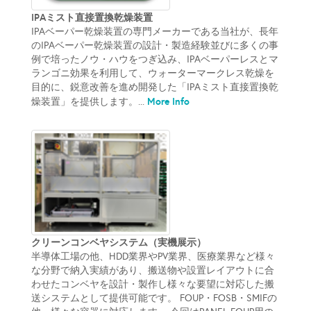
IPAミスト直接置換乾燥装置
IPAベーパー乾燥装置の専門メーカーである当社が、長年
のIPAベーパー乾燥装置の設計・製造経験並びに多くの事
例で培ったノウ・ハウをつぎ込み、IPAベーパーレスとマ
ランゴニ効果を利用して、ウォーターマークレス乾燥を
目的に、鋭意改善を進め開発した「IPAミスト直接置換乾
More Info
燥装置」を提供します。...
クリーンコンベヤシステム（実機展示）
半導体工場の他、HDD業界やPV業界、医療業界など様々
な分野で納入実績があり、搬送物や設置レイアウトに合
わせたコンベヤを設計・製作し様々な要望に対応した搬
送システムとして提供可能です。 FOUP・FOSB・SMIFの