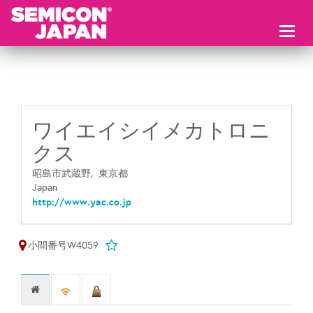
Toggl
naviga
ワイエイシイメカトロニ
クス
昭島市武蔵野,
東京都
Japan
http://www.yac.co.jp
小間番号W4059