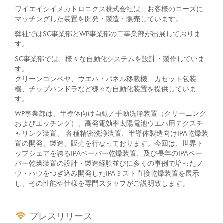
ワイエイシイメカトロニクス株式会社は、お客様のニーズに
マッチングした装置を開発・製造・販売しています。
弊社ではSC事業部とWP事業部の二事業部が出展しておりま
す。
SC事業部では、様々な自動化システムを設計・製作していま
す。
クリーンコンベヤ、ウエハ・パネル移載機、カセット包装
機、チップハンドラなど様々な自動化装置を提供していま
す。
WP事業部は、半導体向け自動／手動洗浄装置（クリーニング
およびエッチング）、高発電効率太陽電池ウエハ用テクスチ
ャリング装置、 各種精密洗浄装置、半導体製造向けIPA乾燥装
置の開発、製造、販売を行なっております。今回は、世界ト
ップシェアを誇るIPAベーパー乾燥装置、及び長年のIPAベー
パー乾燥装置の設計・製造経験並びに多くの事例で培ったノ
ウ・ハウをつぎ込み開発したIPAミスト直接乾燥装置を展示
し、その性能や仕様を専門スタッフがご説明致します。
プレスリリース