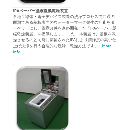
IPAベーパー凝縮置換乾燥装置
各種半導体・電子デバイス製造の洗浄プロセスで共通の
問題である基板表面のウォーターマーク発生の抑止をタ
ーゲットにし、鋭意改善を進め開発した「IPAベーパー凝
縮乾燥装置」を提供します。 また、本装置は、基板を乾
燥させるのと同時に蒸留されたIPAにより清浄度の高い仕
More
上げ洗浄を行う合理的な洗浄・乾燥方法です。...
Info