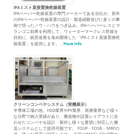
IPAミスト直接置換乾燥装置
IPAベーパー乾燥装置の専門メーカーである当社が、長年
のIPAベーパー乾燥装置の設計・製造経験並びに多くの事
例で培ったノウ・ハウをつぎ込み、IPAベーパーレスとマ
ランゴニ効果を利用して、ウォーターマークレス乾燥を
目的に、鋭意改善を進め開発した「IPAミスト直接置換乾
More Info
燥装置」を提供します。...
クリーンコンベヤシステム（実機展示）
半導体工場の他、HDD業界やPV業界、医療業界など様々
な分野で納入実績があり、搬送物や設置レイアウトに合
わせたコンベヤを設計・製作し様々な要望に対応した搬
送システムとして提供可能です。 FOUP・FOSB・SMIFの