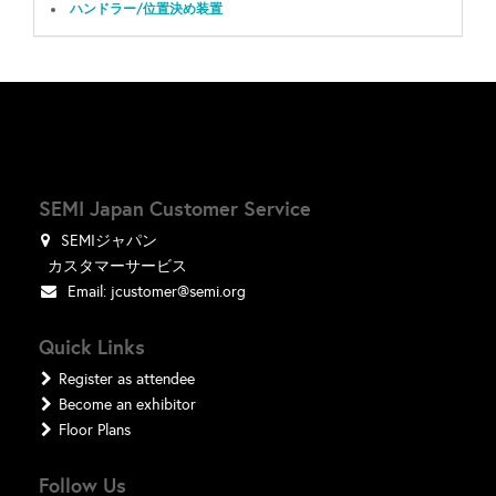
ハンドラー/位置決め装置
SEMI Japan Customer Service
SEMIジャパン
カスタマーサービス
Email:
jcustomer@semi.org
Quick Links
Register as attendee
Become an exhibitor
Floor Plans
Follow Us