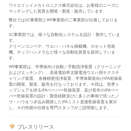
ワイエイシイメカトロニクス株式会社は、お客様のニーズに
マッチングした装置を開発・製造・販売しています。
弊社ではSC事業部とWP事業部の二事業部が出展しておりま
す。
SC事業部では、様々な自動化システムを設計・製作していま
す。
クリーンコンベヤ、ウエハ・パネル移載機、カセット包装
機、チップハンドラなど様々な自動化装置を提供していま
す。
WP事業部は、半導体向け自動／手動洗浄装置（クリーニング
およびエッチング）、高発電効率太陽電池ウエハ用テクスチ
ャリング装置、 各種精密洗浄装置、半導体製造向けIPA乾燥装
置の開発、製造、販売を行なっております。今回は、世界ト
ップシェアを誇るIPAベーパー乾燥装置、及び長年のIPAベー
パー乾燥装置の設計・製造経験並びに多くの事例で培ったノ
ウ・ハウをつぎ込み開発したIPAミスト直接乾燥装置を展示
し、その性能や仕様を専門スタッフがご説明致します。
プレスリリース