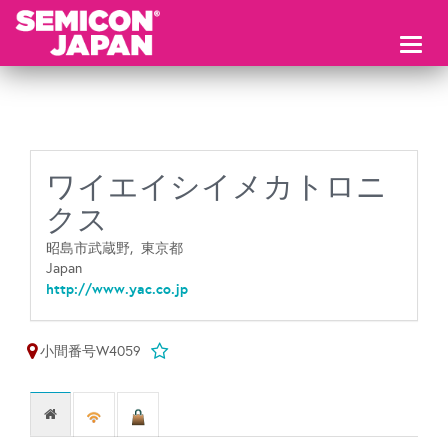
Toggl
naviga
ワイエイシイメカトロニ
クス
昭島市武蔵野,
東京都
Japan
http://www.yac.co.jp
小間番号W4059