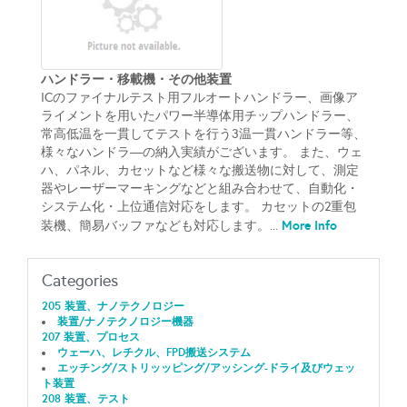
ハンドラー・移載機・その他装置
ICのファイナルテスト用フルオートハンドラー、画像ア
ライメントを用いたパワー半導体用チップハンドラー、
常高低温を一貫してテストを行う3温一貫ハンドラー等、
様々なハンドラ―の納入実績がございます。 また、ウェ
ハ、パネル、カセットなど様々な搬送物に対して、測定
器やレーザーマーキングなどと組み合わせて、自動化・
システム化・上位通信対応をします。 カセットの2重包
More Info
装機、簡易バッファなども対応します。...
Categories
205 装置、ナノテクノロジー
装置/ナノテクノロジー機器
207 装置、プロセス
ウェーハ、レチクル、FPD搬送システム
エッチング/ストリッッピング/アッシング-ドライ及びウェッ
ト装置
208 装置、テスト