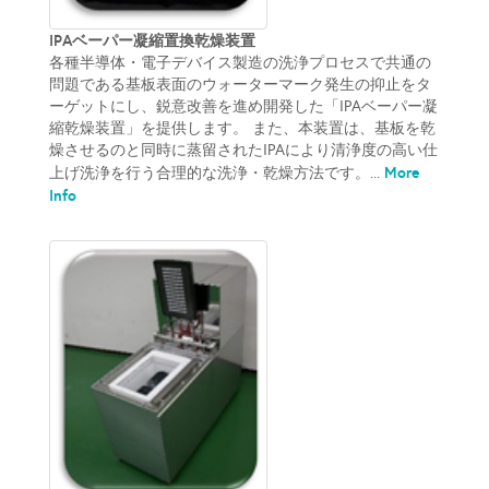
IPAベーパー凝縮置換乾燥装置
各種半導体・電子デバイス製造の洗浄プロセスで共通の
問題である基板表面のウォーターマーク発生の抑止をタ
ーゲットにし、鋭意改善を進め開発した「IPAベーパー凝
縮乾燥装置」を提供します。 また、本装置は、基板を乾
燥させるのと同時に蒸留されたIPAにより清浄度の高い仕
More
上げ洗浄を行う合理的な洗浄・乾燥方法です。...
Info