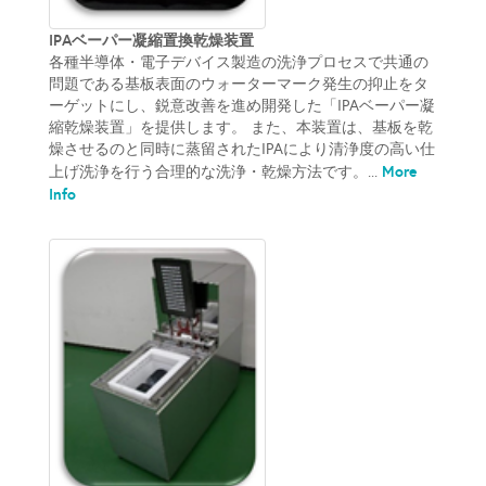
IPAベーパー凝縮置換乾燥装置
各種半導体・電子デバイス製造の洗浄プロセスで共通の
問題である基板表面のウォーターマーク発生の抑止をタ
ーゲットにし、鋭意改善を進め開発した「IPAベーパー凝
縮乾燥装置」を提供します。 また、本装置は、基板を乾
燥させるのと同時に蒸留されたIPAにより清浄度の高い仕
More
上げ洗浄を行う合理的な洗浄・乾燥方法です。...
Info