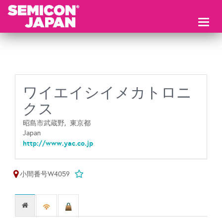
Toggl
naviga
ワイエイシイメカトロニ
クス
昭島市武蔵野,
東京都
Japan
http://www.yac.co.jp
小間番号W4059