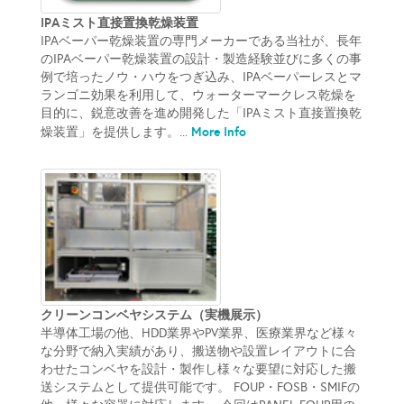
IPAミスト直接置換乾燥装置
IPAベーパー乾燥装置の専門メーカーである当社が、長年
のIPAベーパー乾燥装置の設計・製造経験並びに多くの事
例で培ったノウ・ハウをつぎ込み、IPAベーパーレスとマ
ランゴニ効果を利用して、ウォーターマークレス乾燥を
目的に、鋭意改善を進め開発した「IPAミスト直接置換乾
More Info
燥装置」を提供します。...
クリーンコンベヤシステム（実機展示）
半導体工場の他、HDD業界やPV業界、医療業界など様々
な分野で納入実績があり、搬送物や設置レイアウトに合
わせたコンベヤを設計・製作し様々な要望に対応した搬
送システムとして提供可能です。 FOUP・FOSB・SMIFの