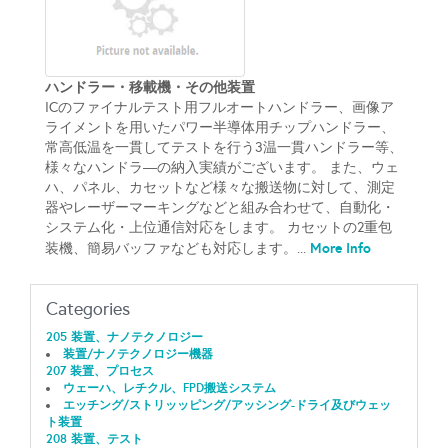
ハンドラー・移載機・その他装置
ICのファイナルテスト用フルオートハンドラー、画像ア
ライメントを用いたパワー半導体用チップハンドラー、
常高低温を一貫してテストを行う3温一貫ハンドラー等、
様々なハンドラ―の納入実績がございます。 また、ウェ
ハ、パネル、カセットなど様々な搬送物に対して、測定
器やレーザーマーキングなどと組み合わせて、自動化・
システム化・上位通信対応をします。 カセットの2重包
More Info
装機、簡易バッファなども対応します。...
Categories
205 装置、ナノテクノロジー
装置/ナノテクノロジー機器
207 装置、プロセス
ウェーハ、レチクル、FPD搬送システム
エッチング/ストリッッピング/アッシング-ドライ及びウェッ
ト装置
208 装置、テスト