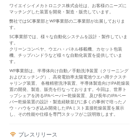
ワイエイシイメカトロニクス株式会社は、お客様のニーズに
マッチングした装置を開発・製造・販売しています。
弊社ではSC事業部とWP事業部の二事業部が出展しておりま
す。
SC事業部では、様々な自動化システムを設計・製作していま
す。
クリーンコンベヤ、ウエハ・パネル移載機、カセット包装
機、チップハンドラなど様々な自動化装置を提供していま
す。
WP事業部は、半導体向け自動／手動洗浄装置（クリーニング
およびエッチング）、高発電効率太陽電池ウエハ用テクスチ
ャリング装置、 各種精密洗浄装置、半導体製造向けIPA乾燥装
置の開発、製造、販売を行なっております。今回は、世界ト
ップシェアを誇るIPAベーパー乾燥装置、及び長年のIPAベー
パー乾燥装置の設計・製造経験並びに多くの事例で培ったノ
ウ・ハウをつぎ込み開発したIPAミスト直接乾燥装置を展示
し、その性能や仕様を専門スタッフがご説明致します。
プレスリリース