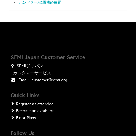
ハンドラー/位置決め装置
SEMI Japan Customer Service
SEMIジャパン
カスタマーサービス
Email:
jcustomer@semi.org
Quick Links
Register as attendee
Become an exhibitor
Floor Plans
Follow Us