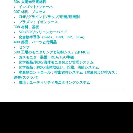
306 太陽光発電材料
インゴット/ウェーハ
307 材料、プロセス
CMP/グラインド/ラップ/研磨/研磨剤
プラズマ；イオンソース
308 材料、基板
SOI/SOS/シリコンカーバイド
化合物半導体（GaAs、GaN、InP、SiGe）
400 部品、パーツと付属品
センサ
500 工場のモニタリングと制御システム(FMCS)
ガスモニター装置；RGA/TGO準拠
化学薬品/純水/流体モニタおよび管理システム
化学薬品；純水/流体取扱い、貯蔵、供給システム
廃棄物コントロール；排出管理システム（廃液および排ガス：
調整/スクラバ）
環境；ユーティリティモニタリングシステム