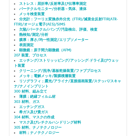
ストレス：屈折率/反射率及び伝導率測定
パーテクルモニター/分析器－気体、液体
メッキ検査装置
分光計：フーリエ変換赤外分光（FTIR)/減衰全反射FTIR(ATR-
FTIR)/オージェ電子(AES)/SIMS
欠陥/パーテクル/バンプ/汚染検出、評価、検査
熱検知/測定/分析
膜厚：厚さ/均一性測定/エリプソメーター
表面測定
顕微鏡：原子間力顕微鏡（AFM)
207 装置、プロセス
エッチング/ストリッッピング/アッシング-ドライ及びウェッ
ト装置
クリーニング/洗浄/基板乾燥装置/ファブプロセス
メッキ；電解メッキ/製膜積層装置
リソグラフィ；露光/アライナ/直接描画装置/ステッパ/スキャ
ナ/ナノインプリント
300 材料、組み立て
薄膜；絶縁フィルム材
303 材料、ガス
エッチングガス
希ガス及び貴ガス
304 材料、マスクの作成
マスク及びレチクルハンドリング材料
305 材料、ナノテクノロジー
材料；ナノテクノロジー