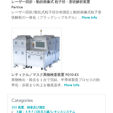
レーザー回折・動的画像式 粒子径・形状解析装置
Partica
レーザー回折/散乱式粒子径分布測定と動的画像式粒子形
More Info
状解析の一体化（フラッグシップモデル）...
レティクル／マスク異物検査装置 PD10-EX
異物検出・除去を１台で完結、半導体製造プロセスの効
More Info
率化・歩留まり向上を徹底追求...
Categories
203 装置、検査及び測定
Ｘ線：ＸＲＦ/3次元Ｘ線/レキシスシステム