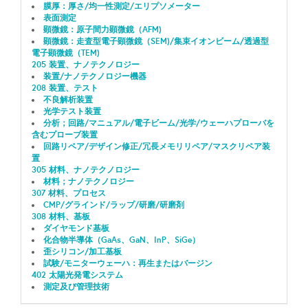
膜厚：厚さ/均一性測定/エリプソメーター
表面測定
顕微鏡：原子間力顕微鏡（AFM)
顕微鏡：走査型電子顕微鏡（SEM)/集束イオンビーム/透過型
電子顕微鏡（TEM)
205 装置、ナノテクノロジー
装置/ナノテクノロジー機器
208 装置、テスト
不良解析装置
光学テスト装置
分析；回路/マニュアル/電子ビーム/光学/ウェーハプローバを
含むプローブ装置
回路リペア/デザイン修正/冗長メモリリペア/マスクリペア装
置
305 材料、ナノテクノロジー
材料；ナノテクノロジー
307 材料、プロセス
CMP/グラインド/ラップ/研磨/研磨剤
308 材料、基板
ダイヤモンド基板
化合物半導体（GaAs、GaN、InP、SiGe）
歪シリコン/加工基板
試験/モニターウェーハ：再生またはバージン
402 太陽光発電システム
測定及び管理技術