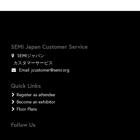
SEMI Japan Customer Service
SEMIジャパン
カスタマーサービス
Email:
jcustomer@semi.org
Quick Links
Register as attendee
Become an exhibitor
Floor Plans
Follow Us