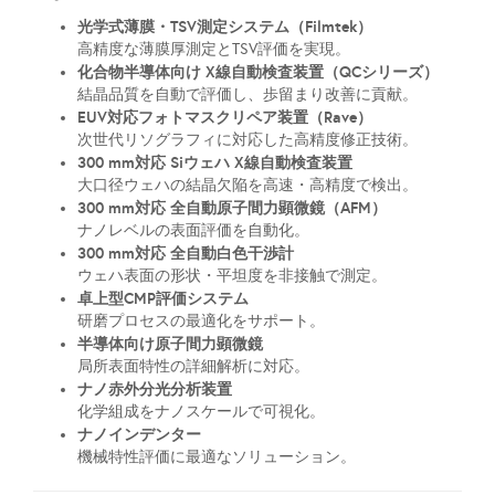
光学式薄膜・TSV測定システム（Filmtek）
高精度な薄膜厚測定とTSV評価を実現。
化合物半導体向け X線自動検査装置（QCシリーズ）
結晶品質を自動で評価し、歩留まり改善に貢献。
EUV対応フォトマスクリペア装置（Rave）
次世代リソグラフィに対応した高精度修正技術。
300 mm対応 Siウェハ X線自動検査装置
大口径ウェハの結晶欠陥を高速・高精度で検出。
300 mm対応 全自動原子間力顕微鏡（AFM）
ナノレベルの表面評価を自動化。
300 mm対応 全自動白色干渉計
ウェハ表面の形状・平坦度を非接触で測定。
卓上型CMP評価システム
研磨プロセスの最適化をサポート。
半導体向け原子間力顕微鏡
局所表面特性の詳細解析に対応。
ナノ赤外分光分析装置
化学組成をナノスケールで可視化。
ナノインデンター
機械特性評価に最適なソリューション。