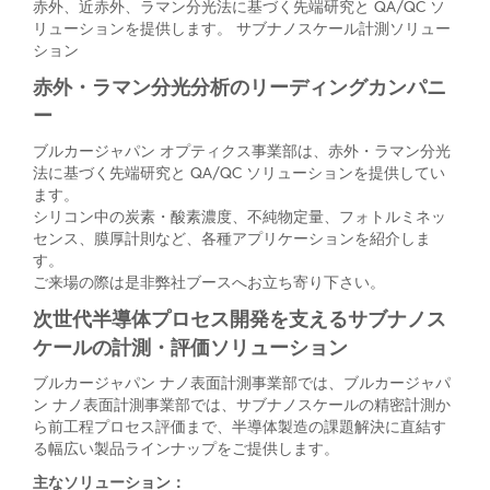
赤外、近赤外、ラマン分光法に基づく先端研究と QA/QC ソ
リューションを提供します。 サブナノスケール計測ソリュー
ション
赤外・ラマン分光分析のリーディングカンパニ
ー
ブルカージャパン オプティクス事業部は、赤外・ラマン分光
法に基づく先端研究と QA/QC ソリューションを提供してい
ます。
シリコン中の炭素・酸素濃度、不純物定量、フォトルミネッ
センス、膜厚計則など、各種アプリケーションを紹介しま
す。
ご来場の際は是非弊社ブースへお立ち寄り下さい。
次世代半導体プロセス開発を支えるサブナノス
ケールの計測・評価
ソリューション
ブルカージャパン ナノ表面計測事業部では、ブルカージャパ
ン ナノ表面計測事業部では、サブナノスケールの精密計測か
ら前工程プロセス評価まで、半導体製造の課題解決に直結す
る幅広い製品ラインナップをご提供します。
主なソリューション：