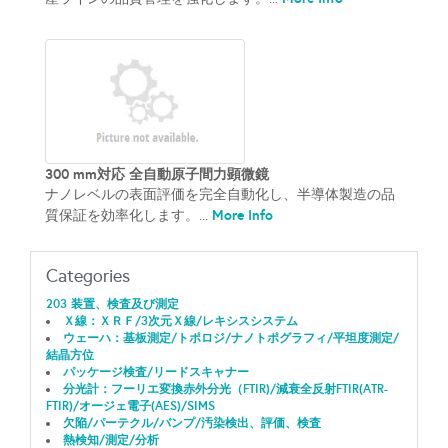
300 mm対応 全自動原子間力顕微鏡
ナノレベルの表面評価を完全自動化し、半導体製造の品
More Info
質保証を効率化します。...
Categories
203 装置、検査及び測定
Ｘ線：ＸＲＦ/3次元Ｘ線/レキシスシステム
ウェーハ：基板測定/トポロジ/ナノトポグラフィ/平坦度測定/
結晶方位
パッケージ検査/リードスキャナー
分光計：フーリエ変換赤外分光（FTIR)/減衰全反射FTIR(ATR-
FTIR)/オージェ電子(AES)/SIMS
欠陥/パーテクル/バンプ/汚染検出、評価、検査
熱検知/測定/分析