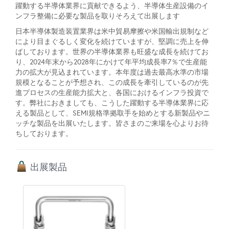
躍動する半導体業界に貢献できるよう、半導体生産設備のイ
ンフラ整備に必要な製品を取りそろえて出展します
日本半導体製造装置業界は米中貿易摩擦や米国輸出規制など
により目まぐるしく変化を続けていますが、堅調に売上を伸
ばしております。世界の半導体業界も旺盛な成長を続けてお
り、2024年末から2028年にかけて年平均成長率7％で生産能
力の拡大が見込まれています。本年度は過去最高水準の市場
規模となることが予想され、この成長を牽引しているのが先
進プロセスの生産能力拡大と、各国におけるインフラ投資で
す。弊社におきましても、こうした躍動する半導体業界に応
える製品として、SEMI規格準拠取手を始めとする新製品やニ
ッチな製品を出展いたします。皆さまのご来場を心よりお待
ちしております。
出展製品