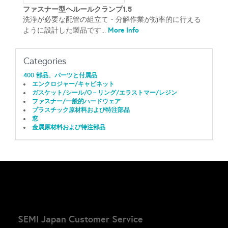
ファスナー型ヘルールクランプ1.5
洗浄が必要な配管の組立て・分解作業が効率的に行える
More Info
ように設計した製品です...
Categories
400 部品、パーツと付属品
エンクロジャー/キャビネット
ガスケット/シール/O－リング/エラストマー/レジン
ファスナー/一般的ハードウェア
プラスチック原材料および特注部品
窓
金属原材料および特注部品
SEMI Japan Customer Service