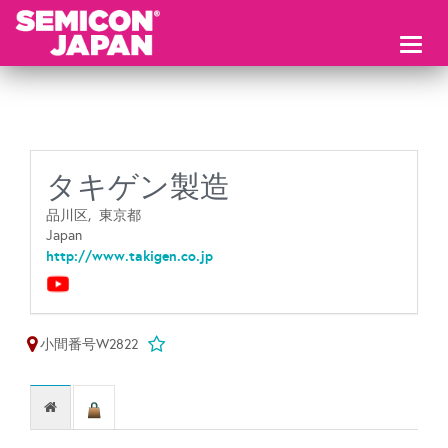
Toggl
naviga
タキゲン製造
品川区,
東京都
Japan
http://www.takigen.co.jp
小間番号W2822