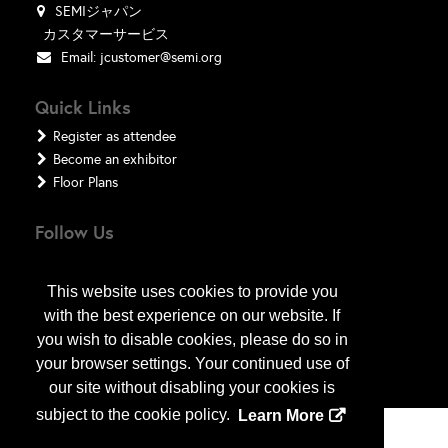
SEMIジャパン
カスタマーサービス
Email:
jcustomer@semi.org
Quick Links
Register as attendee
Become an exhibitor
Floor Plans
Follow Us
This website uses cookies to provide you
with the best experience on our website. If
you wish to disable cookies, please do so in
your browser settings. Your continued use of
our site without disabling your cookies is
subject to the cookie policy.
Learn More
Copyright
2026
, a2z, Inc. All rights reserved.