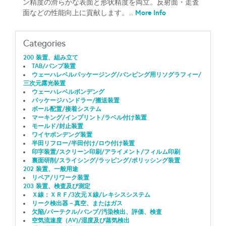
ン精度の滑らかな表面と形状精度を両立。反射面・走査
More Info
面などの性能向上に貢献します。...
Categories
200 装置、組み立て
TAB/バンプ装置
ウェーハレベルパッケージング/バンピング用リソグラフィー/
三次元露光装置
ウェーハレベルボンデング
パッケージハンドラー/搬送装置
ボール配置/接着システム
マーキング/インプリント/ラベル付け装置
モールド/封止装置
ワイヤボンデング装置
半田リフロー/半田付け/ロウ付け装置
印字装置/スクリーン印刷/アライメント/フィルム印刷
裏面研削/スライシング/ラッピング/ポリッシング装置
202 装置、一般用途
リペア/リワーク装置
203 装置、検査及び測定
Ｘ線：ＸＲＦ/3次元Ｘ線/レキシスシステム
リーク検出器－真空、またはガス
欠陥/パーテクル/バンプ/汚染検出、評価、検査
空気流速度（AV)/湿度及び蒸気検出