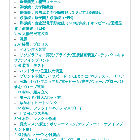
重量測定：精密スケール
顕微鏡：光学顕微鏡
顕微鏡：共焦点走査型顕微鏡；3-Dビデオ顕微鏡
顕微鏡：原子間力顕微鏡（AFM)
顕微鏡：走査型電子顕微鏡（SEM)/集束イオンビーム/透過型
電子顕微鏡（TEM)
206 太陽光発電装置
薄膜
207 装置、プロセス
イオン注入装置
リソグラフィ；露光/アライナ/直接描画装置/ステッパ/スキャ
ナ/ナノインプリント
208 装置、テスト
ハンドラー/位置決め装置
プリント基板/ワイヤボード（PCBまたはPWB)テスト、リペア
分析；回路/マニュアル/電子ビーム/光学/ウェーハプローバを
含むプローブ装置
300 材料、組み立て
モールド/封入/ポット材
放熱材；ヒートシンク
302 材料、フラットパネルディスプレイ
FPD用ガラス基板
304 材料、マスクの作成
露光マスク搬送；ポリマーマスク/テンプレート（ナノインプ
リント用）
400 部品、パーツと付属品
ガスケット/シール/O－リング/エラストマー/レジン