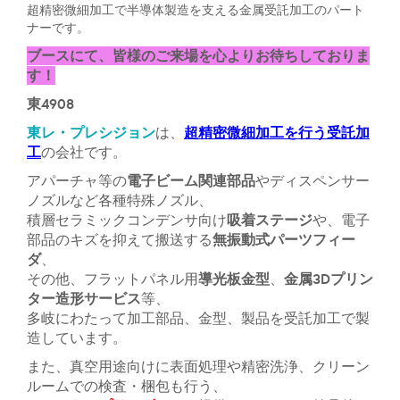
超精密微細加工で半導体製造を支える金属受託加工のパート
ナーです。
ブースにて、皆様のご来場を心よりお待ちしておりま
す！
東4908
東レ・プレシジョン
超精密微細加工を行う受託加
は、
工
の会社です。
電子ビーム関連部品
アパーチャ等の
やディスペンサー
ノズルなど各種特殊ノズル、
吸着ステージ
積層セラミックコンデンサ向け
や、電子
無振動式
パーツフィー
部品のキズを抑えて搬送する
ダ
、
導光板金型
金属3Dプリン
その他、フラットパネル用
、
ター造形サービス
等、
多岐にわたって加工部品、金型、製品を受託加工で製
造しています。
また、真空用途向けに表面処理や精密洗浄、クリーン
ルームでの検査・梱包も行う、