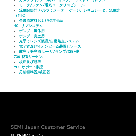
モータ/ファン/電気ロータリスピンドル
流量調節計-バルブ；メータ-、ゲージ、レギュレータ、流量計
（MFC）
金属原材料および特注部品
401 サブシステム
ポンプ、流体用
ポンプ、真空用
光学；レンズ製品/自動焦点システム
電子管及びイオンビーム装置とソース
露光；発光源-レーザ/ランプ/X線/他
700 製造サービス
校正及び規準
900 サポート製品
分析標準器/校正器
SEMI Japan Customer Service
SEMIジャパン