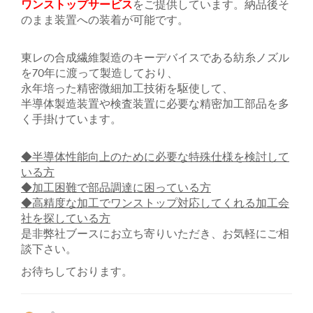
ワンストップサービス
をご提供しています。納品後そ
のまま装置への装着が可能です。
東レの合成繊維製造のキーデバイスである紡糸ノズル
を70年に渡って製造しており、
永年培った精密微細加工技術を駆使して、
半導体製造装置や検査装置に必要な精密加工部品を多
く手掛けています。
◆半導体性能向上のために必要な特殊仕様を検討して
いる方
◆加工困難で部品調達に困っている方
◆高精度な加工でワンストップ対応してくれる加工会
社を探している方
是非弊社ブースにお立ち寄りいただき、お気軽にご相
談下さい。
お待ちしております。