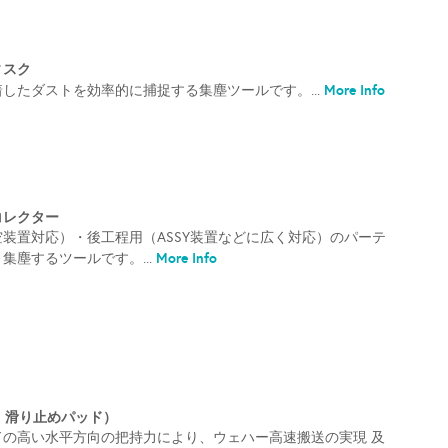
ィスク
More Info
したダストを効率的に捕捉する集塵ツールです。...
コレクター
装置対応）・後工程用（ASSY装置などに広く対応）のパーテ
More Info
集塵するツールです。...
持・滑り止めパッド）
ドの高い水平方向の把持力により、ウェハー高速搬送の実現 及