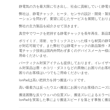
静電気の力を最大限に引き出し、社会に貢献していく静電チ
弊社は、静電チャック、ヒータ、センサの設計・開発・製
ーションを問わず、要望に応じたサービスを展開しており
弊社の主力製品を紹介させて頂きます。
真空中でワークを把持する静電チャックを長年再生、新品
ポリイミド、溶射、セラミックスといった様々な材質の静電
が対応可能です。また弊社では静電チャックの新品製作・再
電チャック技術は国内外問わず多くのデバイスメーカー様
用命くださいませ。
パーティクル対策アイテムも提供しております。イレイザ
ル対策品は塵・ホコリ・ダストなどの異物にお困りのお客
困りのお客様はいつでもご用命くださいませ。
IonPadは高い把持力を持つ搬送パッドです。
高い吸着力は反ったウエハ搬送にお困りのお客様のニーズ
搬送困難な反りウェハの位置ズレ、搬送ズレによるエラー
IonPadを実装した事により搬送スピードを落とす事無く