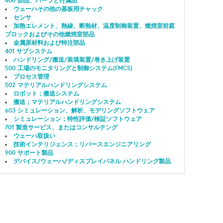
400 部品、パーツと付属品
ウェーハその他の基板用チャック
センサ
加熱エレメント、熱線、断熱材、温度制御装置、燃焼室前庭
ブロックおよびその他燃焼室部品
金属原材料および特注部品
401 サブシステム
ハンドリング/搬送/装填装置/巻き上げ装置
500 工場のモニタリングと制御システム(FMCS)
プロセス管理
502 マテリアルハンドリングシステム
ロボット；搬送システム
搬送；マテリアルハンドリングシステム
603 シミュレーション、解析、モデリングソフトウェア
シミュレーション；特性評価/検証ソフトウェア
701 製造サービス、またはコンサルテング
ウェーハ取扱い
技術インテリジェンス；リバースエンジニアリング
900 サポート製品
デバイス/ウェーハ/ディスプレイパネル ハンドリング製品