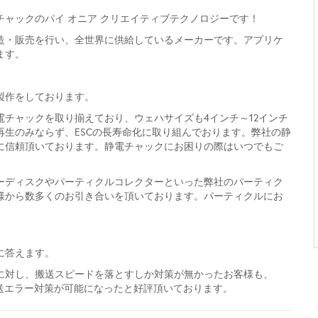
ャックのパイ オニア クリエイティブテクノロジーです！
造・販売を行い、全世界に供給しているメーカーです。アプリケ
ます。
製作をしております。
チャックを取り揃えており、ウェハサイズも4インチ～12インチ
生のみならず、ESCの長寿命化に取り組んでおります。弊社の静
に信頼頂いております。静電チャックにお困りの際はいつでもご
ーディスクやパーティクルコレクターといった弊社のパーティク
様から数多くのお引き合いを頂いております。パーティクルにお
に答えます。
に対し、搬送スピードを落とすしか対策が無かったお客様も、
搬送エラー対策が可能になったと好評頂いております。