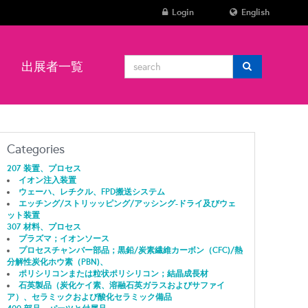
Login
English
ン
出展者一覧
Categories
207 装置、プロセス
イオン注入装置
ウェーハ、レチクル、FPD搬送システム
エッチング/ストリッッピング/アッシング-ドライ及びウェ
ット装置
307 材料、プロセス
プラズマ；イオンソース
プロセスチャンバー部品；黒鉛/炭素繊維カーボン（CFC)/熱
分解性炭化ホウ素（PBN)、
ポリシリコンまたは粒状ポリシリコン；結晶成長材
石英製品（炭化ケイ素、溶融石英ガラスおよびサファイ
ア）、セラミックおよび酸化セラミック備品