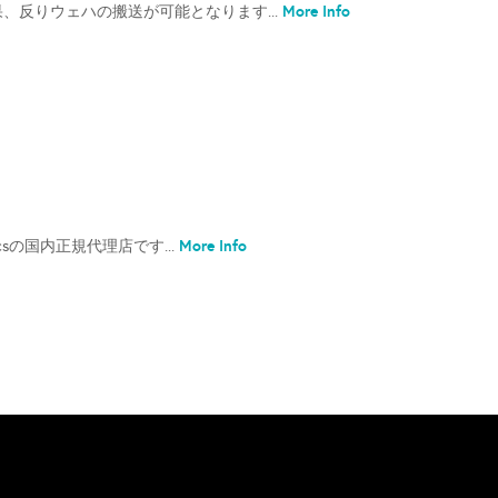
More Info
、反りウェハの搬送が可能となります...
More Info
ticsの国内正規代理店です...