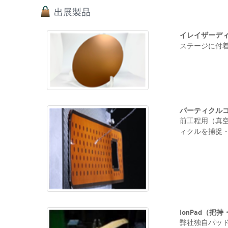
出展製品
イレイザーデ
ステージに付着
パーティクル
前工程用（真空
ィクルを捕捉・
IonPad（把
弊社独自パッ