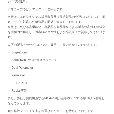
27年の強さ。
皆様こんにちは。エピクルーと申します。
当社は、エピタキシャル成長装置及び周辺製品の分野におきまして、顧
客ニーズに対応した新製品を開発、販売しております。
今後は、更なる高機能化・高品質な製品開発による製品の高付加価値化
を積極的に推進し、お客様の生産性および品質向上に貢献してまいりま
す。
以下の製品・サービスについて展示・ご案内させていただきます。
・ EdgeZoom
・ Aqua Twin Pro (除害スクラバー)
・ Dual Pyrometer
・ Penulator
・ E-FITs Plus
・ Repiar事業
また、弊社と共同出展するMaxmoldは台湾のO-RINGを取り扱う会社と
なっております。
ぜひ弊社ブースまで足をお運びください。お待ちしております。