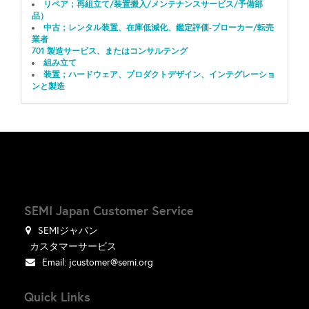
リペア；再組立て/装置搬入/メンテナンスサービス/予備部
品）
中古；レンタル装置、在庫低減化、鑑定評価-ブローカー/転売
業者
701 製造サービス、またはコンサルテング
組み立て
装置；ハードウェア、プロダクトデザイン、インテグレーショ
ンと製造
SEMI Japan Customer Service
SEMIジャパン
カスタマーサービス
Email:
jcustomer@semi.org
Quick Links