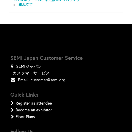
組み立て
SEMI Japan Customer Service
SEMIジャパン
カスタマーサービス
Email:
jcustomer@semi.org
Quick Links
Register as attendee
Become an exhibitor
Floor Plans
Follow Us