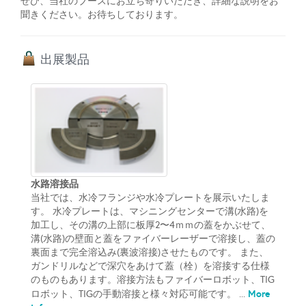
ぜひ、当社のブースにお立ち寄りいただき、詳細な説明をお
聞きください。お待ちしております。
出展製品
水路溶接品
当社では、水冷フランジや水冷プレートを展示いたしま
す。 水冷プレートは、マシニングセンターで溝(水路)を
加工し、その溝の上部に板厚2〜4ｍｍの蓋をかぶせて、
溝(水路)の壁面と蓋をファイバーレーザーで溶接し、蓋の
裏面まで完全溶込み(裏波溶接)させたものです。 また、
ガンドリルなどで深穴をあけて蓋（栓）を溶接する仕様
のものもあります。溶接方法もファイバーロボット、TIG
More
ロボット、TIGの手動溶接と様々対応可能です。 ...