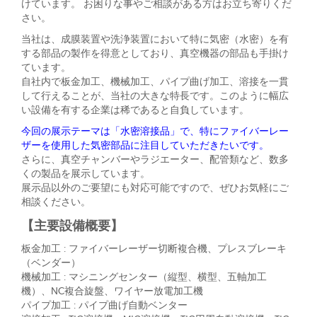
けています。 お困りな事やご相談がある方はお立ち寄りくだ
さい。
当社は、成膜装置や洗浄装置において特に気密（水密）を有
する部品の製作を得意としており、真空機器の部品も手掛け
ています。
自社内で板金加工、機械加工、パイプ曲げ加工、溶接を一貫
して行えることが、当社の大きな特長です。このように幅広
い設備を有する企業は稀であると自負しています。
今回の展示テーマは「水密溶接品」で、特にファイバーレー
ザーを使用した気密部品に注目していただきたいです。
さらに、真空チャンバーやラジエーター、配管類など、数多
くの製品を展示しています。
展示品以外のご要望にも対応可能ですので、ぜひお気軽にご
相談ください。
【主要設備概要】
板金加工 : ファイバーレーザー切断複合機、プレスブレーキ
（ベンダー）
機械加工 : マシニングセンター（縦型、横型、五軸加工
機）、NC複合旋盤、ワイヤー放電加工機
パイプ加工 : パイプ曲げ自動ベンター