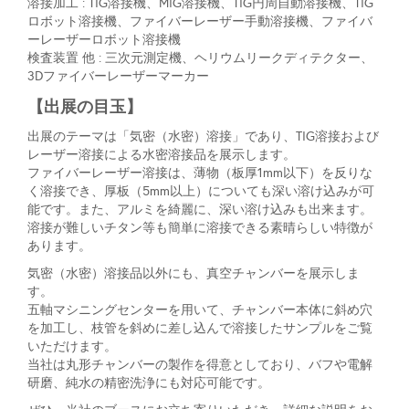
溶接加工 : TIG溶接機、MIG溶接機、TIG円周自動溶接機、TIG
ロボット溶接機、ファイバーレーザー手動溶接機、ファイバ
ーレーザーロボット溶接機
検査装置 他 : 三次元測定機、ヘリウムリークディテクター、
3Dファイバーレーザーマーカー
【出展の目玉】
出展のテーマは「気密（水密）溶接」であり、TIG溶接および
レーザー溶接による水密溶接品を展示します。
ファイバーレーザー溶接は、薄物（板厚1mm以下）を反りな
く溶接でき、厚板（5mm以上）についても深い溶け込みが可
能です。また、アルミを綺麗に、深い溶け込みも出来ます。
溶接が難しいチタン等も簡単に溶接できる素晴らしい特徴が
あります。
気密（水密）溶接品以外にも、真空チャンバーを展示しま
す。
五軸マシニングセンターを用いて、チャンバー本体に斜め穴
を加工し、枝管を斜めに差し込んで溶接したサンプルをご覧
いただけます。
当社は丸形チャンバーの製作を得意としており、バフや電解
研磨、純水の精密洗浄にも対応可能です。