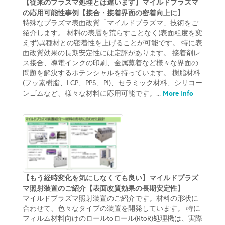
【従来のプラズマ処理とは違います】マイルドプラズマ
の応用可能性事例【接合・接着界面の密着向上に】
特殊なプラズマ表面改質「マイルドプラズマ」技術をご
紹介します。 材料の表層を荒らすことなく(表面粗度を変
えず)異種材との密着性を上げることが可能です。 特に表
面改質効果の長期安定性には定評があります。 接着剤レ
ス接合、導電インクの印刷、金属蒸着など様々な界面の
問題を解決するポテンシャルを持っています。 樹脂材料
(フッ素樹脂、LCP、PPS、PI)、セラミック材料、シリコー
More Info
ンゴムなど、様々な材料に応用可能です。...
【もう経時変化を気にしなくても良い】マイルドプラズ
マ照射装置のご紹介【表面改質効果の長期安定性】
マイルドプラズマ照射装置のご紹介です。材料の形状に
合わせて、色々なタイプの装置を開発しています。 特に
フィルム材料向けのロールtoロール(RtoR)処理機は、実際