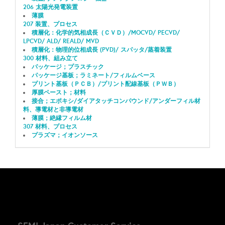
206 太陽光発電装置
薄膜
207 装置、プロセス
積層化：化学的気相成長（ＣＶＤ）/MOCVD/ PECVD/
LPCVD/ ALD/ REALD/ MVD
積層化：物理的位相成長 (PVD)/ スパッタ/蒸着装置
300 材料、組み立て
パッケージ；プラスチック
パッケージ基板；ラミネート/フィルムベース
プリント基板（ＰＣＢ）/プリント配線基板（ＰＷＢ）
厚膜ペースト；材料
接合；エポキシ/ダイアタッチコンパウンド/アンダーフィル材
料、導電材と非導電材
薄膜；絶縁フィルム材
307 材料、プロセス
プラズマ；イオンソース