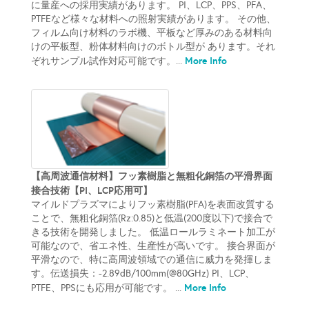
に量産への採用実績があります。 PI、LCP、PPS、PFA、
PTFEなど様々な材料への照射実績があります。 その他、
フィルム向け材料のラボ機、平板など厚みのある材料向
けの平板型、粉体材料向けのボトル型が あります。それ
More Info
ぞれサンプル試作対応可能です。...
【高周波通信材料】フッ素樹脂と無粗化銅箔の平滑界面
接合技術【PI、LCP応用可】
マイルドプラズマによりフッ素樹脂(PFA)を表面改質する
ことで、無粗化銅箔(Rz:0.85)と低温(200度以下)で接合で
きる技術を開発しました。 低温ロールラミネート加工が
可能なので、省エネ性、生産性が高いです。 接合界面が
平滑なので、特に高周波領域での通信に威力を発揮しま
す。伝送損失：-2.89dB/100mm(@80GHz) PI、LCP、
More Info
PTFE、PPSにも応用が可能です。 ...