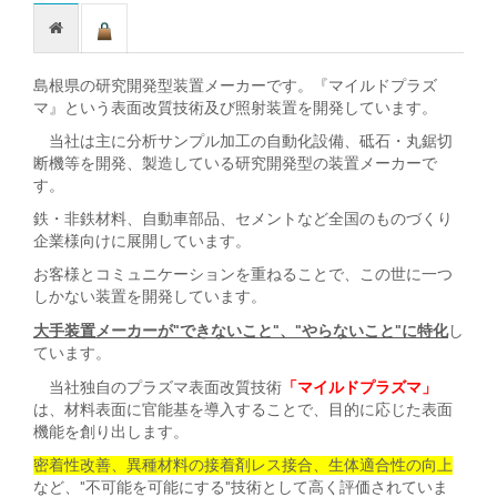
島根県の研究開発型装置メーカーです。『マイルドプラズ
マ』という表面改質技術及び照射装置を開発しています。
当社は主に分析サンプル加工の自動化設備、砥石・丸鋸切
断機等を開発、製造している研究開発型の装置メーカーで
す。
鉄・非鉄材料、自動車部品、セメントなど全国のものづくり
企業様向けに展開しています。
お客様とコミュニケーションを重ねることで、この世に一つ
しかない装置を開発しています。
大手装置メーカーが”できないこと”、”やらないこと”に特化
し
ています。
「マイルドプラズマ」
当社独自のプラズマ表面改質技術
は、材料表面に官能基を導入することで、目的に応じた表面
機能を創り出します。
密着性改善、異種材料の接着剤レス接合、生体適合性の向上
など、”不可能を可能にする”技術として高く評価されていま