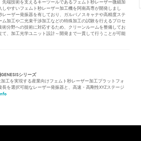
、先端技術を支えるキーツールであるフェムト秒レーザー微細加
入しやすいフェムト秒レーザー加工機を阿南高専が開発しまし
秒レーザー発振器を有しており、ガルバノスキャナや高精度ステ
ーム加工や二光束干渉加工などの特殊加工の試験を行えるプロセ
技術分野への技術に対応するため、クリーンルームを整備してお
立て、加工光学ユニット設計～開発まで一貫して行うことが可能
ENESISシリーズ
位加工を実現する産業向けフェムト秒レーザー加工プラットフォ
波長を選択可能なレーザー発振器と、高速・高剛性XYZステージ
nfo