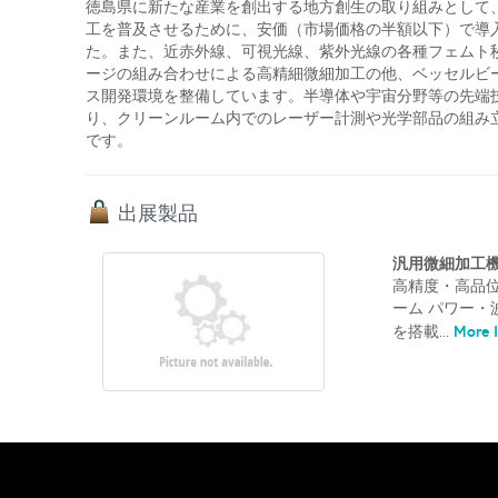
徳島県に新たな産業を創出する地方創生の取り組みとして
工を普及させるために、安価（市場価格の半額以下）で導
た。また、近赤外線、可視光線、紫外光線の各種フェムト
ージの組み合わせによる高精細微細加工の他、ベッセルビ
ス開発環境を整備しています。半導体や宇宙分野等の先端
り、クリーンルーム内でのレーザー計測や光学部品の組み
です。
出展製品
汎用微細加工機G
高精度・高品
ーム パワー・
More I
を搭載...