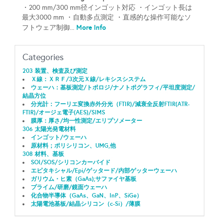
・200 mm/300 mm径インゴット対応 ・インゴット長は
最大3000 mm ・自動多点測定 ・直感的な操作可能なソ
More Info
フトウェア制御...
Categories
203 装置、検査及び測定
Ｘ線：ＸＲＦ/3次元Ｘ線/レキシスシステム
ウェーハ：基板測定/トポロジ/ナノトポグラフィ/平坦度測定/
結晶方位
分光計：フーリエ変換赤外分光（FTIR)/減衰全反射FTIR(ATR-
FTIR)/オージェ電子(AES)/SIMS
膜厚：厚さ/均一性測定/エリプソメーター
306 太陽光発電材料
インゴット/ウェーハ
原材料；ポリシリコン、UMG,他
308 材料、基板
SOI/SOS/シリコンカーバイド
エピタキシャル/Epi/ゲッタード/内部ゲッターウェーハ
ガリウム・ヒ素（GaAs);サファイヤ基板
プライム/研磨/鏡面ウェーハ
化合物半導体（GaAs、GaN、InP、SiGe）
太陽電池基板/結晶シリコン（c-Si）/薄膜