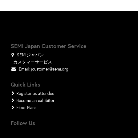
SEMI Japan Customer Service
SEMIジャパン
カスタマーサービス
Email:
jcustomer@semi.org
Quick Links
Register as attendee
Become an exhibitor
Floor Plans
Follow Us