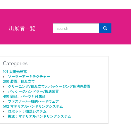
ン
出展者一覧
Categories
101 太陽光発電
ソーラーアーキテクチャー
200 装置、組み立て
クリーニング/組み立てとパッケージング用洗浄装置
パッケージハンドラー/搬送装置
400 部品、パーツと付属品
ファスナー/一般的ハードウェア
502 マテリアルハンドリングシステム
ロボット；搬送システム
搬送；マテリアルハンドリングシステム