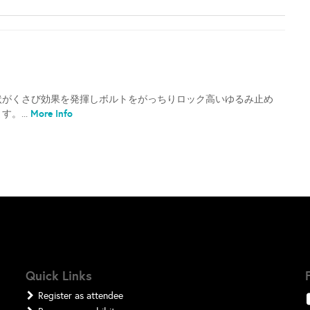
状がくさび効果を発揮しボルトをがっちりロック高いゆるみ止め
More Info
。...
Quick Links
Register as attendee