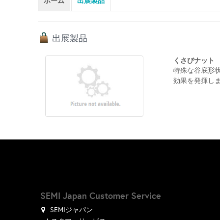
ホーム
出展製品
出展製品
くさびナット
特殊な谷底形
効果を発揮します
SEMI Japan Customer Service
SEMIジャパン