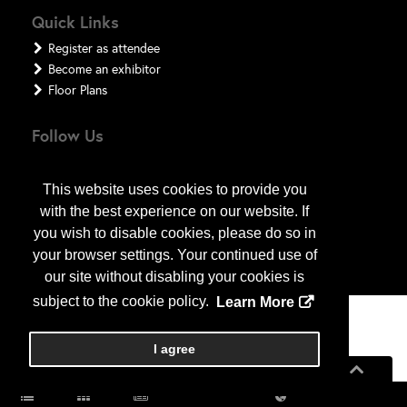
Quick Links
Register as attendee
Become an exhibitor
Floor Plans
Follow Us
This website uses cookies to provide you
with the best experience on our website. If
you wish to disable cookies, please do so in
your browser settings. Your continued use of
our site without disabling your cookies is
subject to the cookie policy.
Learn More
Copyright
2026
, a2z, Inc. All rights reserved.
I agree