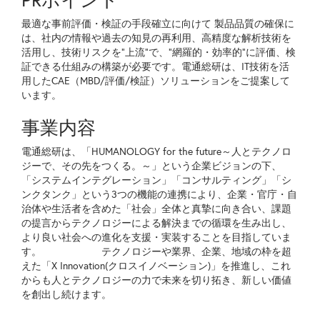
PRポイント
最適な事前評価・検証の手段確立に向けて 製品品質の確保に
は、社内の情報や過去の知見の再利用、高精度な解析技術を
活用し、技術リスクを"上流"で、"網羅的・効率的"に評価、検
証できる仕組みの構築が必要です。電通総研は、IT技術を活
用したCAE（MBD/評価/検証）ソリューションをご提案して
います。
事業内容
電通総研は、「HUMANOLOGY for the future～人とテクノロ
ジーで、その先をつくる。～」という企業ビジョンの下、
「システムインテグレーション」「コンサルティング」「シ
ンクタンク」という3つの機能の連携により、企業・官庁・自
治体や生活者を含めた「社会」全体と真摯に向き合い、課題
の提言からテクノロジーによる解決までの循環を生み出し、
より良い社会への進化を支援・実装することを目指していま
す。 テクノロジーや業界、企業、地域の枠を超
えた「X Innovation(クロスイノベーション)」を推進し、これ
からも人とテクノロジーの力で未来を切り拓き、新しい価値
を創出し続けます。