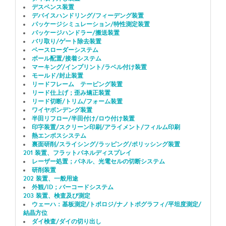
デスペンス装置
デバイスハンドリング/フィーデング装置
パッケージシミュレーション/特性測定装置
パッケージハンドラー/搬送装置
バリ取り/ゲート除去装置
ベースローダーシステム
ボール配置/接着システム
マーキング/インプリント/ラベル付け装置
モールド/封止装置
リードフレーム テーピング装置
リード仕上げ；歪み矯正装置
リード切断/トリム/フォーム装置
ワイヤボンデング装置
半田リフロー/半田付け/ロウ付け装置
印字装置/スクリーン印刷/アライメント/フィルム印刷
熱エンボスシステム
裏面研削/スライシング/ラッピング/ポリッシング装置
201 装置、フラットパネルディスプレイ
レーザー処置；パネル、光電セルの切断システム
研削装置
202 装置、一般用途
外観/ID；バーコードシステム
203 装置、検査及び測定
ウェーハ：基板測定/トポロジ/ナノトポグラフィ/平坦度測定/
結晶方位
ダイ検査/ダイの切り出し