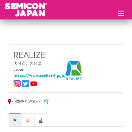
Toggl
naviga
REALIZE
大分市,
大分県
Japan
https://www.realize-fig.jp/
小間番号W2077