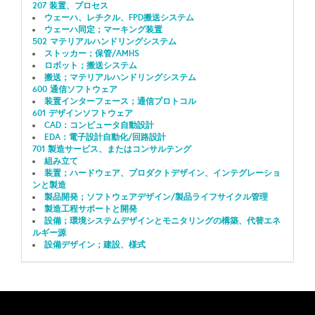
207 装置、プロセス
ウェーハ、レチクル、FPD搬送システム
ウェーハ同定；マーキング装置
502 マテリアルハンドリングシステム
ストッカー；保管/AMHS
ロボット；搬送システム
搬送；マテリアルハンドリングシステム
600 通信ソフトウェア
装置インターフェース；通信プロトコル
601 デザインソフトウェア
CAD：コンピュータ自動設計
EDA：電子設計自動化/回路設計
701 製造サービス、またはコンサルテング
組み立て
装置；ハードウェア、プロダクトデザイン、インテグレーショ
ンと製造
製品開発；ソフトウェアデザイン/製品ライフサイクル管理
製造工程サポートと開発
設備；環境システムデザインとモニタリングの構築、代替エネ
ルギー源
設備デザイン；建設、様式