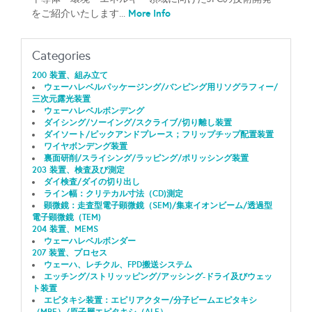
More Info
をご紹介いたします...
Categories
200 装置、組み立て
ウェーハレベルパッケージング/バンピング用リソグラフィー/
三次元露光装置
ウェーハレベルボンデング
ダイシング/ソーイング/スクライブ/切り離し装置
ダイソート/ピックアンドプレース；フリップチップ配置装置
ワイヤボンデング装置
裏面研削/スライシング/ラッピング/ポリッシング装置
203 装置、検査及び測定
ダイ検査/ダイの切り出し
ライン幅：クリテカル寸法（CD)測定
顕微鏡：走査型電子顕微鏡（SEM)/集束イオンビーム/透過型
電子顕微鏡（TEM)
204 装置、MEMS
ウェーハレベルボンダー
207 装置、プロセス
ウェーハ、レチクル、FPD搬送システム
エッチング/ストリッッピング/アッシング-ドライ及びウェッ
ト装置
エピタキシ装置：エピリアクター/分子ビームエピタキシ
（MBE）/原子層エピタキシ（ALE）