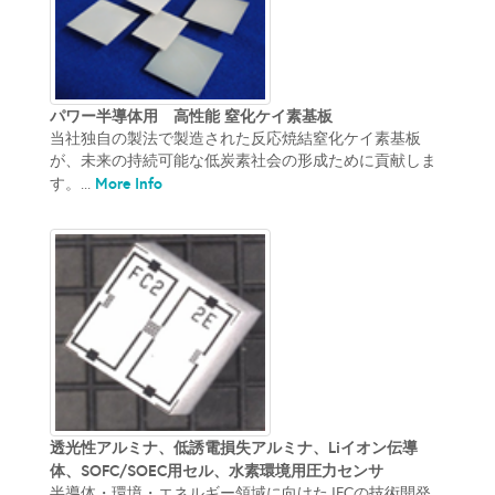
パワー半導体用 高性能 窒化ケイ素基板
当社独自の製法で製造された反応焼結窒化ケイ素基板
が、未来の持続可能な低炭素社会の形成ために貢献しま
More Info
す。...
透光性アルミナ、低誘電損失アルミナ、Liイオン伝導
体、SOFC/SOEC用セル、水素環境用圧力センサ
半導体・環境・エネルギー領域に向けたJFCの技術開発