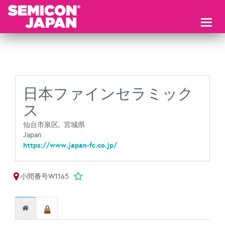
Toggl
naviga
日本ファインセラミック
ス
仙台市泉区,
宮城県
Japan
https://www.japan-fc.co.jp/
小間番号W1165