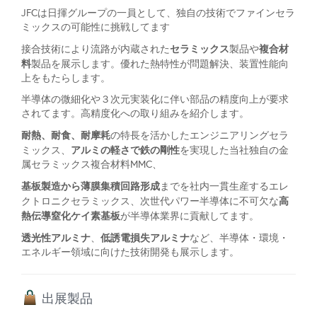
JFCは日揮グループの一員として、独自の技術でファインセラ
ミックスの可能性に挑戦してます
セラミックス
複合材
接合技術により流路が内蔵された
製品や
料
製品を展示します。優れた熱特性が問題解決、装置性能向
上をもたらします。
半導体の微細化や３次元実装化に伴い部品の精度向上が要求
されてます。高精度化への取り組みを紹介します。
耐熱、耐食、耐摩耗
の特長を活かしたエンジニアリングセラ
アルミの軽さで鉄の剛性
ミックス、
を実現した当社独自の金
属セラミックス複合材料MMC、
基板製造から薄膜集積回路形成
までを社内一貫生産するエレ
高
クトロニクセラミックス、次世代パワー半導体に不可欠な
熱伝導窒化ケイ素基板
が半導体業界に貢献してます。
透光性アルミナ
低誘電損失アルミナ
、
など、半導体・環境・
エネルギー領域に向けた技術開発も展示します。
出展製品