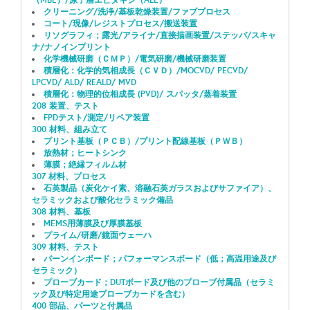
クリーニング/洗浄/基板乾燥装置/ファブプロセス
コート/現像/レジストプロセス/搬送装置
リソグラフィ；露光/アライナ/直接描画装置/ステッパ/スキャ
ナ/ナノインプリント
化学機械研磨（ＣＭＰ）/電気研磨/機械研磨装置
積層化：化学的気相成長（ＣＶＤ）/MOCVD/ PECVD/
LPCVD/ ALD/ REALD/ MVD
積層化：物理的位相成長 (PVD)/ スパッタ/蒸着装置
208 装置、テスト
FPDテスト/測定/リペア装置
300 材料、組み立て
プリント基板（ＰＣＢ）/プリント配線基板（ＰＷＢ）
放熱材；ヒートシンク
薄膜；絶縁フィルム材
307 材料、プロセス
石英製品（炭化ケイ素、溶融石英ガラスおよびサファイア）、
セラミックおよび酸化セラミック備品
308 材料、基板
MEMS用薄膜及び厚膜基板
プライム/研磨/鏡面ウェーハ
309 材料、テスト
バーンインボード；パフォーマンスボード（低；高温用途及び
セラミック）
プローブカード；DUTボード及び他のプローブ付属品（セラミ
ック及び特定用途プローブカードを含む）
400 部品、パーツと付属品