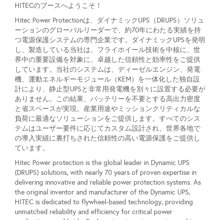
HITECのブースへようこそ！
Hitec Power Protectionは、ダイナミックUPS（DRUPS）ソリュ
ーションのグローバルリーダーで、約70年にわたる実績を持
つ電源保護システムの専門企業です。ダイナミックUPSを発明
し、製造している当社は、フライホイール技術を中核に、世
界中の重要設備を対象に、卓越した信頼性と効率性をご提供
しています。当社のシステムは、ディーゼルエンジン、発電
機、運動エネルギーモジュール（KEM）を一体化した独自設
計により、静止型UPSと非常用発電機を別々に設置する必要が
ありません。この結果、バッテリーを不要とする高出力密度
と省スペースが実現。産業用途やミッションクリティカルな
負荷に最適なソリューションをご提供します。すべてのシス
テムはユーザー要件に応じてカスタム設計され、世界各地で
の導入実績に裏打ちされた信頼性の高い電源保護をご提供し
ています。
Hitec Power protection is the global leader in Dynamic UPS
(DRUPS) solutions, with nearly 70 years of proven expertise in
delivering innovative and reliable power protection systems. As
the original inventor and manufacturer of the Dynamic UPS,
HITEC is dedicated to flywheel-based technology, providing
unmatched reliability and efficiency for critical power