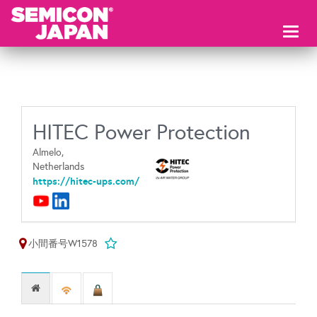
Toggl
naviga
HITEC Power Protection
Almelo,
Netherlands
https://hitec-ups.com/
小間番号W1578