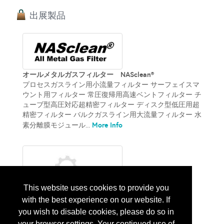
出展製品
オールメタルガスフィルター NASclean®
プロセスガスライン用小流量フィルター サーフェイスマ
ウント用フィルター 常圧復帰用高速ベントフィルター チ
ューブ型高圧対応超精密フィルター ディスク型低圧用超
精密フィルター バルクガスライン用大流量フィルター 水
More Info
素分離膜モジュール...
This website uses cookies to provide you
with the best experience on our website. If
you wish to disable cookies, please do so in
水素分離膜モジュール
More Info
超高純度水素精製器...
your browser settings. Your continued use of