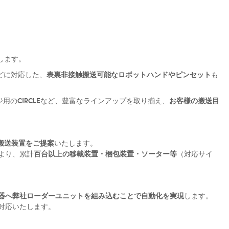
します。
表裏非接触搬送可能なロボットハンドやピンセット
どに対応した、
も
CIRCLE
お客様の搬送目
ジ用の
など、豊富なラインアップを取り揃え、
搬送装置をご提案
いたします。
百台以上の移載装置・梱包装置・ソーター等
より、累計
（対応サイ
器へ弊社ローダーユニットを組み込むことで自動化を実現
します。
対応いたします。