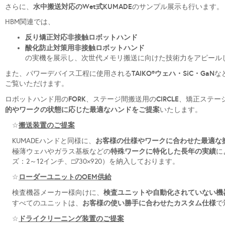
水中搬送対応のWet式KUMADE
さらに、
のサンプル展示も行います。
HBM関連では、
反り矯正対応非接触ロボットハンド
酸化防止対策用非接触ロボットハンド
の実機を展示し、次世代メモリ搬送に向けた技術力をアピール
TAIKO®ウェハ・SiC・GaN
また、パワーデバイス工程に使用される
な
ご覧いただけます。
FORK
CIRCLE
ロボットハンド用の
、ステージ間搬送用の
、矯正ステー
的やワークの状態に応じた最適なハンドをご提案
いたします。
搬送装置のご提案
☆
お客様の仕様やワークに合わせた最適な
KUMADEハンドと同様に、
特殊ワークに特化した長年の実績
極薄ウェハやガラス基板などの
に
ズ：2～12インチ、□730×920）を納入しております。
ローダーユニットのOEM供給
☆
検査ユニットや自動化されていない機
検査機器メーカー様向けに、
お客様の使い勝手に合わせたカスタム仕様
すべてのユニットは、
で
ドライクリーニング装置のご提案
☆