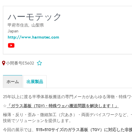
ハーモテック
甲府市住吉,
山梨県
Japan
http://www.harmotec.com
小間番号E5602
ホーム
出展製品
25年以上に渡る半導体基板搬送の専門メーカがあらゆる薄物・特殊ワ
「ガラス基板（TGV)・特殊ウェハ搬送問題を解決します！」
☆
極薄・反り・歪み・微細加工（穴あき）・両面デバイスワークなど、
技術でソリューションを提供します。
515×510サイズのガラス基板（TGV）に対応した
今回の展示では、