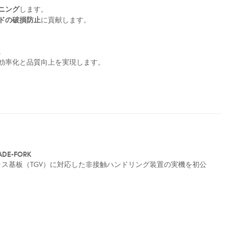
ニング
します。
ドの破損防止
に貢献します。
。
効率化と品質向上を実現します。
DE-FORK
のガラス基板（TGV）に対応した非接触ハンドリング装置の実機を初公