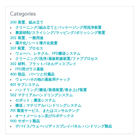
Categories
200 装置、組み立て
クリーニング/組み立てとパッケージング用洗浄装置
裏面研削/スライシング/ラッピング/ポリッシング装置
202 装置、一般用途
薄片化/シート薄片化装置
207 装置、プロセス
ウェーハ、レチクル、FPD搬送システム
クリーニング/洗浄/基板乾燥装置/ファブプロセス
302 材料、フラットパネルディスプレイ
FPD用ガラス基板
400 部品、パーツと付属品
ウェーハその他の基板用チャック
401 サブシステム
ハンドリング/搬送/装填装置/巻き上げ装置
502 マテリアルハンドリングシステム
ロボット；搬送システム
搬送；マテリアルハンドリングシステム
701 製造サービス、またはコンサルテング
オートメーション及びロボテックス
900 サポート製品
デバイス/ウェーハ/ディスプレイパネル ハンドリング製品