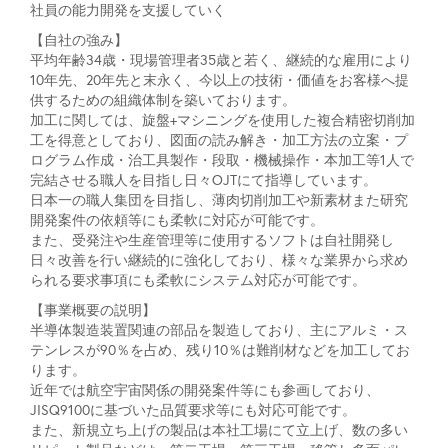
社員の能力開発を支援していく
【自社の強み】
平均年齢34歳・現場管理者35歳と若く、継続的な雇用により
10年先、20年先と末永く、今以上の技術・価値をお客様へ提
供するための組織体制を築いております。
加工に関しては、旋盤+マシニングを使用した複合精密切削加
工を得意としており、図面の読み解き・加工方法の立案・プ
ログラム作成・治工具製作・段取・機械操作・本加工等1人で
完結させる職人を目指し日々OJTにて指導しています。
日本一の職人集団を目指し、薄肉切削加工や新素材また研究
開発案件の依頼等にも柔軟に対応が可能です。
また、受発注や生産管理等に使用するソフトは自社開発し
日々改善を行い継続的に強化しており、様々な業界から求め
られる要求事項にも柔軟にシステム対応が可能です。
【事業概要の説明】
半導体製造装置関連の部品を製造しており、主にアルミ・ス
テンレスが90％を占め、残り10％は難削材などを加工してお
ります。
近年では航空宇宙関係の開発案件等にも参画しており、
JISQ9100に基づいた品質要求等にも対応可能です。
また、新規立ち上げの製品は本社工場にて立上げ、数の多い