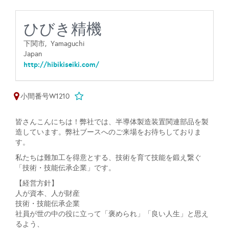
ひびき精機
下関市,
Yamaguchi
Japan
http://hibikiseiki.com/
小間番号W1210
皆さんこんにちは！弊社では、半導体製造装置関連部品を製
造しています。弊社ブースへのご来場をお待ちしておりま
す。
私たちは難加工を得意とする、技術を育て技能を鍛え繋ぐ
「技術・技能伝承企業」です。
【経営方針】
人が資本、人が財産
技術・技能伝承企業
社員が世の中の役に立って「褒められ」「良い人生」と思え
るよう、