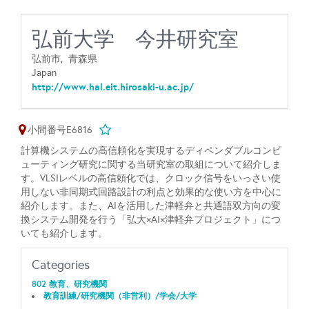
弘前大学 今井研究室
弘前市,
青森県
Japan
http://www.hal.eit.hirosaki-u.ac.jp/
小間番号E6816
計算機システムの高信頼化を実現するディペンダブルコンピ
ューティング研究に関する当研究室の取組について紹介しま
す。VLSIレベルの高信頼化では、クロック信号をいっさい使
用しない非同期式回路設計の利点と効果的な使い方を中心に
紹介します。また、AIを活用した津軽弁と共通語双方向の変
換システム開発を行う「弘大×AI×津軽弁プロジェクト」につ
いても紹介します。
Categories
802 教育、研究機関
教育訓練/研究機関（非営利）/学会/大学